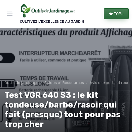
Panneau de gestion des cookies
TOPs
CULTIVEZ L'EXCELLENCE AU JARDIN
Outils de jardinage
Guides et Ressources
Avis d'experts et rec
Test VGR 640 S3 : le kit
tondeuse/barbe/rasoir qui
fait (presque) tout pour pas
trop cher