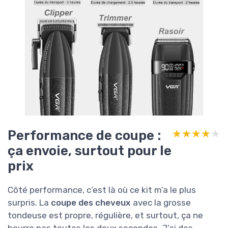
Performance de coupe :
★★★★★
★★★★★
ça envoie, surtout pour le
prix
Côté performance, c’est là où ce kit m’a le plus
surpris. La
coupe des cheveux
avec la grosse
tondeuse est propre, régulière, et surtout, ça ne
bourre pas toutes les deux secondes. J’ai des