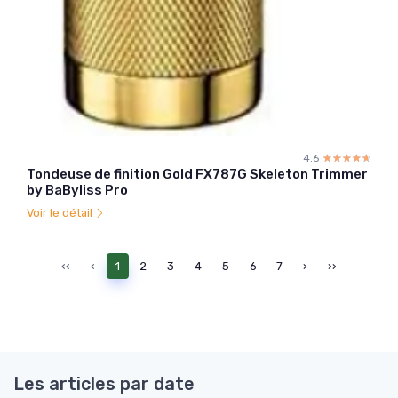
4.6
☆☆☆☆☆
★★★★★
Tondeuse de finition Gold FX787G Skeleton Trimmer
by BaByliss Pro
Voir le détail
‹‹
‹
1
2
3
4
5
6
7
›
››
Les articles par date