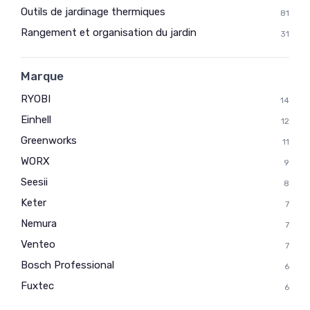
Outils de jardinage thermiques
81
Rangement et organisation du jardin
31
Marque
RYOBI
14
Einhell
12
Greenworks
11
WORX
9
Seesii
8
Keter
7
Nemura
7
Venteo
7
Bosch Professional
6
Fuxtec
6