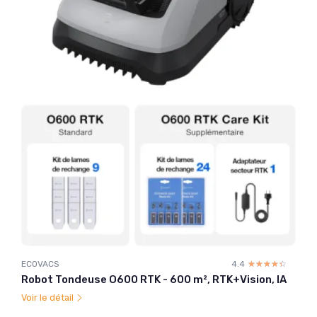
ECOVACS
4.4
☆☆☆☆☆
★★★★★
Robot Tondeuse O600 RTK - 600 m², RTK+Vision, IA
Voir le détail