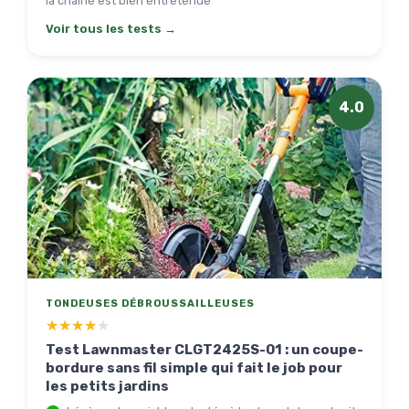
la chaîne est bien entretenue
Voir tous les tests →
4.0
TONDEUSES DÉBROUSSAILLEUSES
★★★★★
★★★★★
Test Lawnmaster CLGT2425S-01 : un coupe-
bordure sans fil simple qui fait le job pour
les petits jardins