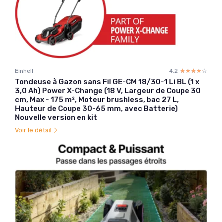
Einhell
4.2
☆☆☆☆☆
★★★★★
Tondeuse à Gazon sans Fil GE-CM 18/30-1 Li BL (1 x
3,0 Ah) Power X-Change (18 V, Largeur de Coupe 30
cm, Max - 175 m², Moteur brushless, bac 27 L,
Hauteur de Coupe 30-65 mm, avec Batterie)
Nouvelle version en kit
Voir le détail