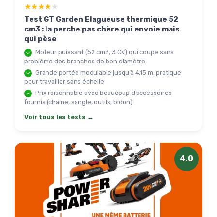
★★★★★
★★★★★
Test GT Garden Élagueuse thermique 52
cm3 : la perche pas chère qui envoie mais
qui pèse
Moteur puissant (52 cm3, 3 CV) qui coupe sans
problème des branches de bon diamètre
Grande portée modulable jusqu’à 4,15 m, pratique
pour travailler sans échelle
Prix raisonnable avec beaucoup d’accessoires
fournis (chaîne, sangle, outils, bidon)
Voir tous les tests →
4.0