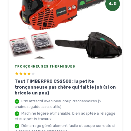
4.0
TRONÇONNEUSES THERMIQUES
★★★★★
★★★★★
Test TIMBERPRO CS2500 : la petite
tronçonneuse pas chère qui fait le job (si on
bricole un peu)
Prix attractif avec beaucoup d’accessoires (2
chaînes, guide, sac, outils)
Machine légère et maniable, bien adaptée à l’élagage
et aux petits travaux
Démarrage généralement facile et coupe correcte si