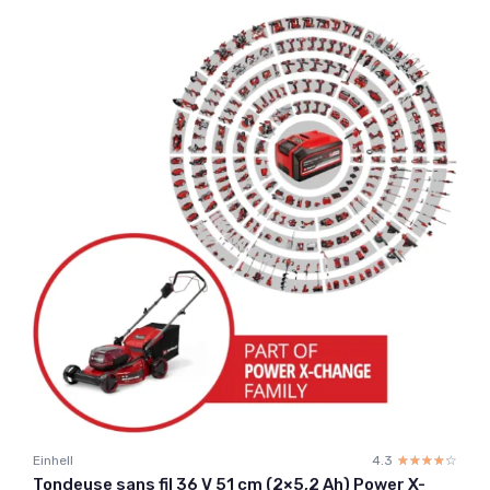
Einhell
4.3
☆☆☆☆☆
★★★★★
Tondeuse sans fil 36 V 51 cm (2×5,2 Ah) Power X-