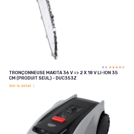
4.5
☆☆☆☆☆
★★★★★
TRONÇONNEUSE MAKITA 36 V => 2 X 18 V LI-ION 35
CM (PRODUIT SEUL) - DUC353Z
Voir le détail