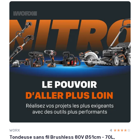
WORX
4
☆☆☆☆☆
★★★★★
Tondeuse sans fil Brushless 80V Ø51cm - 70L,