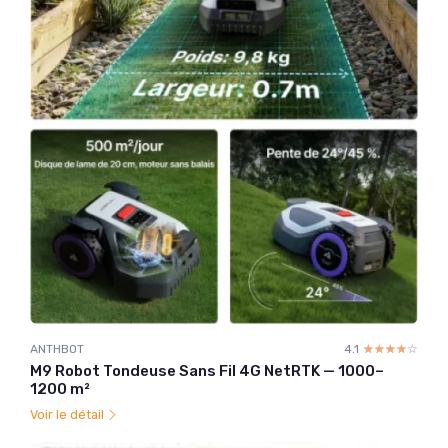
ANTHBOT
4.1
☆☆☆☆☆
★★★★★
M9 Robot Tondeuse Sans Fil 4G NetRTK — 1000–
1200 m²
Voir le détail