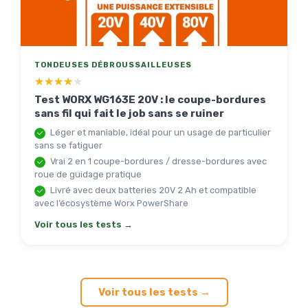
TONDEUSES DÉBROUSSAILLEUSES
★★★★★
★★★★★
Test WORX WG163E 20V : le coupe-bordures
sans fil qui fait le job sans se ruiner
Léger et maniable, idéal pour un usage de particulier
sans se fatiguer
Vrai 2 en 1 coupe-bordures / dresse-bordures avec
roue de guidage pratique
Livré avec deux batteries 20V 2 Ah et compatible
avec l’écosystème Worx PowerShare
Voir tous les tests →
Voir tous les tests →