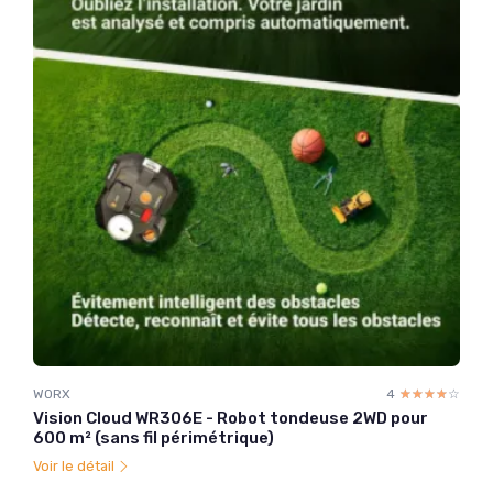
WORX
4
☆☆☆☆☆
★★★★★
Vision Cloud WR306E - Robot tondeuse 2WD pour
600 m² (sans fil périmétrique)
Voir le détail