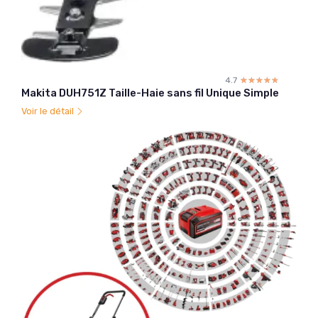
4.7
☆☆☆☆☆
★★★★★
Makita DUH751Z Taille-Haie sans fil Unique Simple
Voir le détail