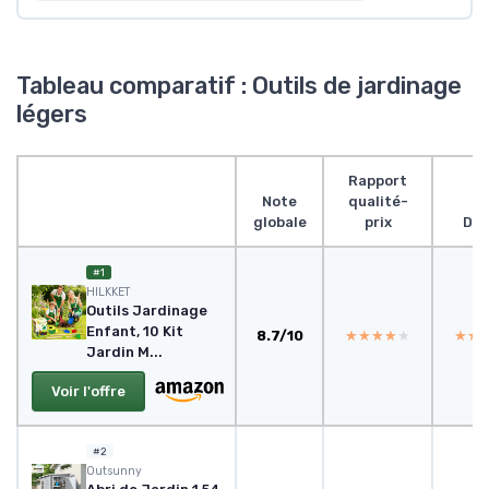
Tableau comparatif : Outils de jardinage
légers
Rapport
Note
qualité-
globale
prix
Des
#1
HILKKET
Outils Jardinage
Enfant, 10 Kit
8.7/10
★★★★★
★★★★★
★★
★★
Jardin M...
Voir l'offre
#2
Outsunny