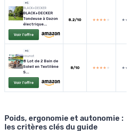
#5
BLACK+DECKER
BLACK+DECKER
Tondeuse à Gazon
8.2/10
★★★★★
★★★★★
★★
★★
électrique...
Voir l'offre
#6
vounot
® Lot de 2 Bain de
Soleil en Textilène
8/10
★★★★★
★★★★★
★★
★★
S...
Voir l'offre
Poids, ergonomie et autonomie :
les critères clés du guide