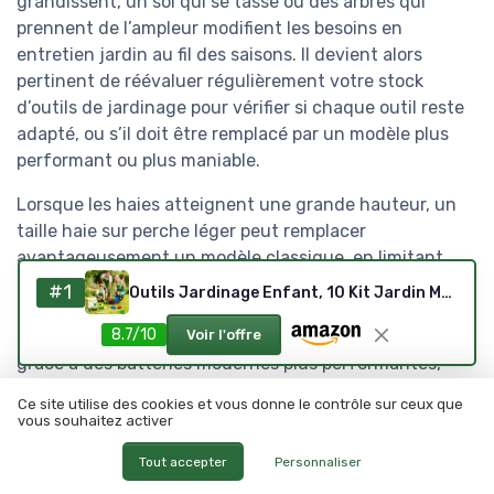
grandissent, un sol qui se tasse ou des arbres qui
prennent de l’ampleur modifient les besoins en
entretien jardin au fil des saisons. Il devient alors
pertinent de réévaluer régulièrement votre stock
d’outils de jardinage pour vérifier si chaque outil reste
adapté, ou s’il doit être remplacé par un modèle plus
performant ou plus maniable.
Lorsque les haies atteignent une grande hauteur, un
taille haie sur perche léger peut remplacer
avantageusement un modèle classique, en limitant
l’usage de l’échelle et les positions inconfortables. Ce
#1
Outils Jardinage Enfant, 10 Kit Jardin Métal avec Pelle, Râteau, Fourche, Gants de Travail, Tablier, Arrosoir, Ensemble Complet de Jardinage pour Enfants, Jardin Extérieur, Cour, Pelouse (B)
type d’outil taille permet de travailler en sécurité
8.7/10
Voir l'offre
depuis le sol, tout en conservant une bonne autonomie
grâce à des batteries modernes plus performantes,
souvent compatibles avec d’autres appareils de la
Ce site utilise des cookies et vous donne le contrôle sur ceux que
même marque. Pour les branches plus épaisses, une
vous souhaitez activer
petite tronçonneuse à batterie complète l’équipement
Tout accepter
Personnaliser
sans alourdir la gamme d’outils déjà présente dans