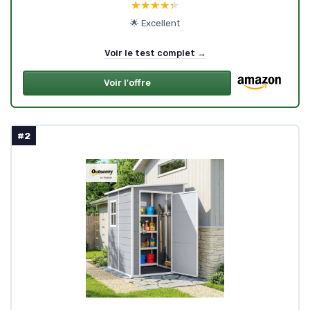
★★★★★
★★★★★
🌟 Excellent
Voir le test complet →
Voir l'offre
#2