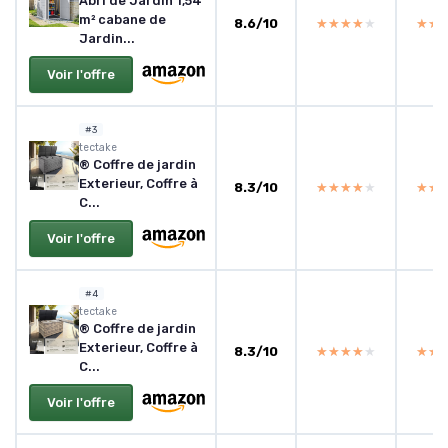
Abri de Jardin 1,54
m² cabane de
8.6/10
★★★★★
★★★★★
★★
★★
Jardin...
Voir l'offre
#3
tectake
® Coffre de jardin
Exterieur, Coffre à
8.3/10
★★★★★
★★★★★
★★
★★
C...
Voir l'offre
#4
tectake
® Coffre de jardin
Exterieur, Coffre à
8.3/10
★★★★★
★★★★★
★★
★★
C...
Voir l'offre