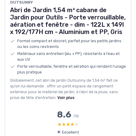
OUTSUNNY
Abri de Jardin 1,54 m² cabane de
Jardin pour Outils - Porte verrouillable,
aération et fenêtre - dim - 122L x 149l
x 192/177H cm - Aluminium et PP, Gris
Format compact et discret, parfait pour les petits jardins
ou les coins restreints
Matériaux sans entretien (alu + PP), résistants à l’eau et
aux UV
Porte verrouillable, fenêtre et aération qui rendent l’usage
plus pratique
Globalement, cet abri de jardin Outsunny de 1,54 m² fait ce
qu’on lui demande : offrir un petit espace de rangement
extérieur pour le matériel de jardin, à l’abri de la pluie, sans
prise de tête d’entretien.
Voir plus
8.6
/10
★★★★★
★★★★★
🌟 Excellent