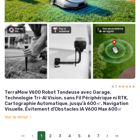
4.7
☆☆☆☆☆
★★★★★
TerraMow V600 Robot Tondeuse avec Garage,
Technologie Tri-AI Vision, sans Fil Périphérique ni RTK,
Cartographie Automatique, jusqu'à 600㎡, Navigation
Visuelle, Évitement d'Obstacles IA V600 Max 600㎡
Voir le détail
‹‹
‹
1
2
3
4
5
6
7
›
››