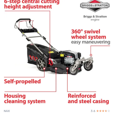
NAX
3.6
☆☆☆☆☆
★★★★★