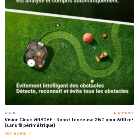
WORX
4
☆☆☆☆☆
★★★★★
Vision Cloud WR306E - Robot tondeuse 2WD pour 600 m²
(sans fil périmétrique)
Voir le détail