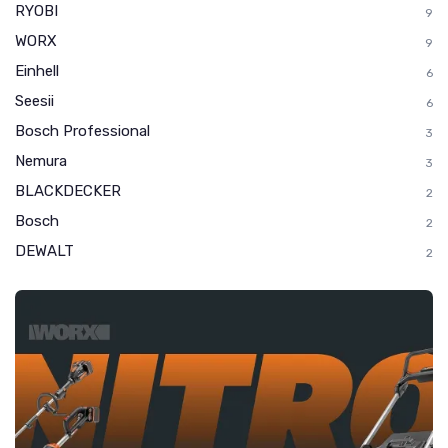
RYOBI
9
WORX
9
Einhell
6
Seesii
6
Bosch Professional
3
Nemura
3
BLACKDECKER
2
Bosch
2
DEWALT
2