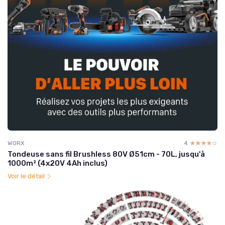
WORX
4
☆☆☆☆☆
★★★★★
Tondeuse sans fil Brushless 80V Ø51cm - 70L, jusqu'à
1000m² (4x20V 4Ah inclus)
Voir le détail