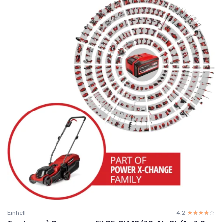
Einhell
4.2
☆☆☆☆☆
★★★★★