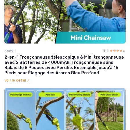
Seesii
4.4
☆☆☆☆☆
★★★★★
2-en-1 Tronçonneuse télescopique & Mini tronçonneuse
avec 2 Batteries de 4000mAh, Tronçonneuse sans
Balais de 8 Pouces avec Perche, Extensible jusqu'à 15
Pieds pour Élagage des Arbres Bleu Profond
Voir le détail