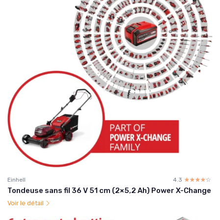
Einhell
4.3
☆☆☆☆☆
★★★★★
Tondeuse sans fil 36 V 51 cm (2×5,2 Ah) Power X-Change
Voir le détail