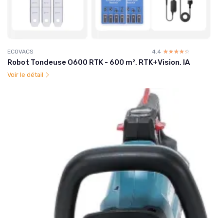
ECOVACS
4.4
☆☆☆☆☆
★★★★★
Robot Tondeuse O600 RTK - 600 m², RTK+Vision, IA
Voir le détail