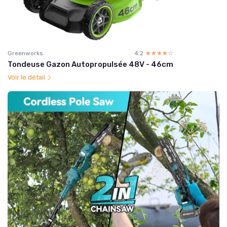
Greenworks
4.2
☆☆☆☆☆
★★★★★
Tondeuse Gazon Autopropulsée 48V - 46cm
Voir le détail