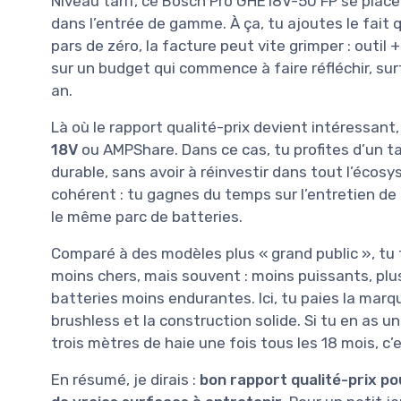
Niveau tarif, ce Bosch Pro GHE18V-50 FP se place 
dans l’entrée de gamme. À ça, tu ajoutes le fait 
pars de zéro, la facture peut vite grimper : outil
sur un budget qui commence à faire réfléchir, surt
an.
Là où le rapport qualité-prix devient intéressant,
18V
ou AMPShare. Dans ce cas, tu profites d’un ta
durable, sans avoir à réinvestir dans tout l’écos
cohérent : tu gagnes du temps sur l’entretien de 
le même parc de batteries.
Comparé à des modèles plus « grand public », tu
moins chers, mais souvent : moins puissants, plus
batteries moins endurantes. Ici, tu paies la marq
brushless et la construction solide. Si tu en as un u
trois mètres de haie une fois tous les 18 mois, c’
En résumé, je dirais :
bon rapport qualité-prix pou