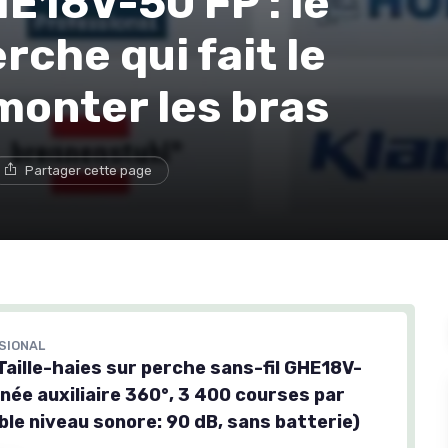
E18V-50 FP : le
rche qui fait le
monter les bras
Partager cette page
SIONAL
Taille-haies sur perche sans-fil GHE18V-
née auxiliaire 360°, 3 400 courses par
ble niveau sonore: 90 dB, sans batterie)