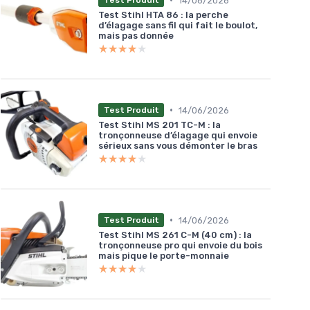
14/06/2026
Test Produit
Test Stihl HTA 86 : la perche
d’élagage sans fil qui fait le boulot,
mais pas donnée
★★★★★
★★★★★
•
14/06/2026
Test Produit
Test Stihl MS 201 TC-M : la
tronçonneuse d’élagage qui envoie
sérieux sans vous démonter le bras
★★★★★
★★★★★
•
14/06/2026
Test Produit
Test Stihl MS 261 C-M (40 cm) : la
tronçonneuse pro qui envoie du bois
mais pique le porte-monnaie
★★★★★
★★★★★