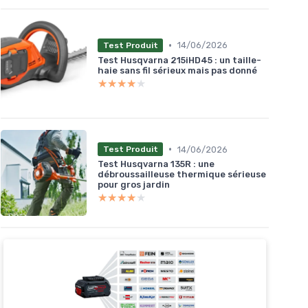
•
14/06/2026
Test Produit
Test Husqvarna 215iHD45 : un taille-
haie sans fil sérieux mais pas donné
★★★★★
★★★★★
•
14/06/2026
Test Produit
Test Husqvarna 135R : une
débroussailleuse thermique sérieuse
pour gros jardin
★★★★★
★★★★★