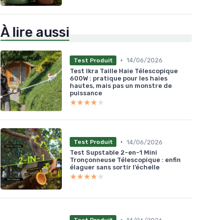
À lire aussi
•
14/06/2026
Test Produit
Test Ikra Taille Haie Télescopique
600W : pratique pour les haies
hautes, mais pas un monstre de
puissance
★★★★★
★★★★★
•
14/06/2026
Test Produit
Test Supstable 2-en-1 Mini
Tronçonneuse Télescopique : enfin
élaguer sans sortir l’échelle
★★★★★
★★★★★
•