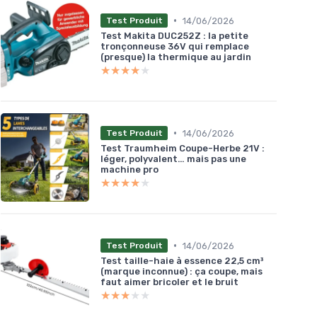
•
14/06/2026
Test Produit
Test Makita DUC252Z : la petite
tronçonneuse 36V qui remplace
(presque) la thermique au jardin
★★★★★
★★★★★
•
14/06/2026
Test Produit
Test Traumheim Coupe-Herbe 21V :
léger, polyvalent… mais pas une
machine pro
★★★★★
★★★★★
•
14/06/2026
Test Produit
Test taille-haie à essence 22,5 cm³
(marque inconnue) : ça coupe, mais
faut aimer bricoler et le bruit
★★★★★
★★★★★