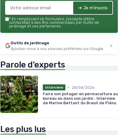
➔ Je m'inscris
*
En remplissant ce formulaire, j’accepte d’être
contacté(e) à des fins commerciales par Outils de
jardinage et ses partenaires.
Outils de jardinage
Ajoutez-nous à vos sources préférées sur Google
Parole d'experts
•
28/04/2026
Interview
Faire son potager en permaculture au
bureau ou dans son jardin : Interview
de Marine Bettant du Breuil de Piénu
Les plus lus