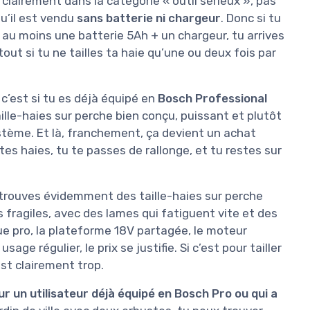
clairement dans la catégorie « outil sérieux », pas
qu’il est vendu
sans batterie ni chargeur
. Donc si tu
 + au moins une batterie 5Ah + un chargeur, tu arrives
out si tu ne tailles ta haie qu’une ou deux fois par
 c’est si tu es déjà équipé en
Bosch Professional
ille-haies sur perche bien conçu, puissant et plutôt
ystème. Et là, franchement, ça devient un achat
tes haies, tu te passes de rallonge, et tu restes sur
 trouves évidemment des taille-haies sur perche
 fragiles, avec des lames qui fatiguent vite et des
ue pro, la plateforme 18V partagée, le moteur
sage régulier, le prix se justifie. Si c’est pour tailler
est clairement trop.
r un utilisateur déjà équipé en Bosch Pro ou qui a