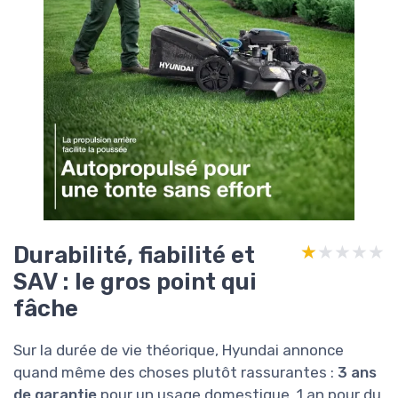
Durabilité, fiabilité et
★★★★★
★★★★★
SAV : le gros point qui
fâche
Sur la durée de vie théorique, Hyundai annonce
quand même des choses plutôt rassurantes :
3 ans
de garantie
pour un usage domestique, 1 an pour du