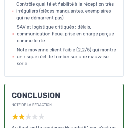
Contrôle qualité et fiabilité à la réception très
irréguliers (pièces manquantes, exemplaires
qui ne démarrent pas)
SAV et logistique critiqués : délais,
communication floue, prise en charge perçue
comme lente
Note moyenne client faible (2,2/5) qui montre
un risque réel de tomber sur une mauvaise
série
CONCLUSION
NOTE DE LA RÉDACTION
★★★★★
★★★★★
Au final, cette tondeuse Hyundai 51 cm, c’est un