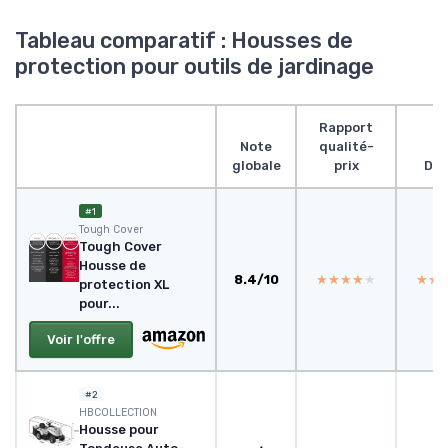
Tableau comparatif : Housses de
protection pour outils de jardinage
Rapport
Note
qualité-
globale
prix
Des
#1
Tough Cover
Tough Cover
Housse de
8.4/10
★★★★★
★★★★★
★★
★★
protection XL
pour...
Voir l'offre
#2
HBCOLLECTION
Housse pour