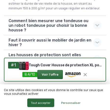
estimer la durée de vie réelle de la housse, en visant au
minimum 150 à 200 g/m² pour un usage régulier en extérieur.
Comment bien mesurer une tondeuse ou
un robot tondeuse pour choisir la bonne
housse ?
Faut il couvrir aussi le mobilier de jardin en
hiver ?
Les housses de protection sont elles
vraiment utiles pour les petits outils
comme les sécateurs ?
#1
Tough Cover Housse de protection XL pour tracteur à gazon en tissu 600D de qualité marine, ajustement universel, protection contre l'eau, les UV, la saleté, le vent pour le stockage extérieur de XL - Noir
Comment entretenir une bâche de
8.4/10
Voir l'offre
protection ou une housse pour tondeuse ?
Quel est le meilleur housses de protection
Ce site utilise des cookies et vous donne le contrôle sur ceux que
pour outils de jardinage ?
vous souhaitez activer
Tout accepter
Personnaliser
Quel est le housses de protection pour
outils de jardinage le moins cher ?