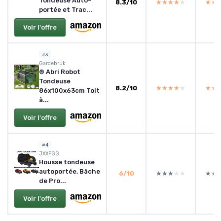
Tondeuse Auto-
8.3/10
★★★★★
★★★★★
★★
★★
portée et Trac...
Voir l'offre
#3
Gardebruk
® Abri Robot
Tondeuse
8.2/10
★★★★★
★★★★★
★★
★★
86x100x63cm Toit
à...
Voir l'offre
#4
JXXPGG
Housse tondeuse
autoportée, Bâche
6/10
★★★★★
★★★★★
★★
★★
de Pro...
Voir l'offre