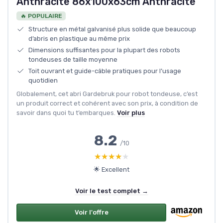
Anthracite 86x100x63cm Anthracite
🔥 POPULAIRE
Structure en métal galvanisé plus solide que beaucoup
d’abris en plastique au même prix
Dimensions suffisantes pour la plupart des robots
tondeuses de taille moyenne
Toit ouvrant et guide-câble pratiques pour l’usage
quotidien
Globalement, cet abri Gardebruk pour robot tondeuse, c’est
un produit correct et cohérent avec son prix, à condition de
savoir dans quoi tu t’embarques.
Voir plus
8.2
/10
★★★★★
★★★★★
🌟 Excellent
Voir le test complet →
Voir l'offre