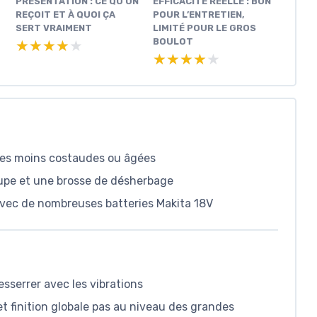
PRÉSENTATION : CE QU’ON
EFFICACITÉ RÉELLE : BON
REÇOIT ET À QUOI ÇA
POUR L’ENTRETIEN,
SERT VRAIMENT
LIMITÉ POUR LE GROS
BOULOT
★★★★★
★★★★★
★★★★★
★★★★★
nes moins costaudes ou âgées
oupe et une brosse de désherbage
 avec de nombreuses batteries Makita 18V
esserrer avec les vibrations
et finition globale pas au niveau des grandes