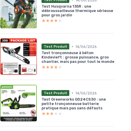
14/06/2026
Test Produit
Test Husqvarna 135R : une
débroussailleuse thermique sérieuse
pour gros jardin
★★★★★
★★★★★
•
14/06/2026
Test Produit
Test tronçonneuse à béton
Kindevieft : grosse puissance, gros
chantier, mais pas pour tout le monde
★★★★★
★★★★★
•
14/06/2026
Test Produit
Test Greenworks GD24CS30 : une
petite tronçonneuse batterie
pratique mais pas sans défauts
★★★★★
★★★★★