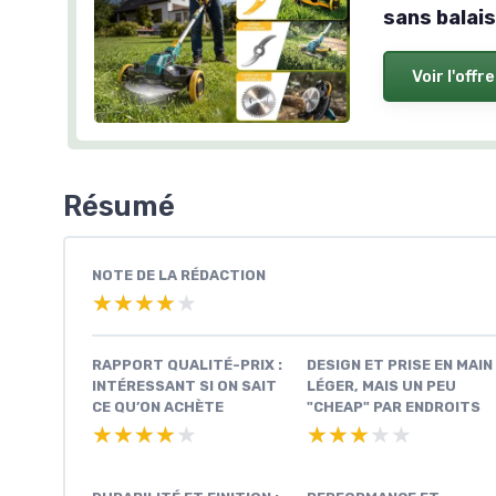
sans balais
Voir l'offre
Résumé
NOTE DE LA RÉDACTION
★★★★★
★★★★★
RAPPORT QUALITÉ-PRIX :
DESIGN ET PRISE EN MAIN 
INTÉRESSANT SI ON SAIT
LÉGER, MAIS UN PEU
CE QU’ON ACHÈTE
"CHEAP" PAR ENDROITS
★★★★★
★★★★★
★★★★★
★★★★★