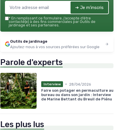
➔ Je m'inscris
*
En remplissant ce formulaire, j’accepte d’être
contacté(e) à des fins commerciales par Outils de
jardinage et ses partenaires.
Outils de jardinage
Ajoutez-nous à vos sources préférées sur Google
Parole d'experts
•
28/04/2026
Interview
Faire son potager en permaculture au
bureau ou dans son jardin : Interview
de Marine Bettant du Breuil de Piénu
Les plus lus