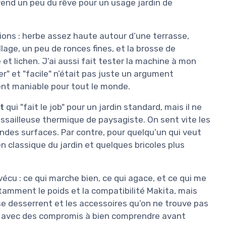
 vend un peu du rêve pour un usage jardin de
tions : herbe assez haute autour d’une terrasse,
lage, un peu de ronces fines, et la brosse de
t lichen. J’ai aussi fait tester la machine à mon
ger" et "facile" n’était pas juste un argument
ment maniable pour tout le monde.
t
qui "fait le job" pour un jardin standard, mais il ne
ssailleuse thermique de paysagiste. On sent vite les
andes surfaces. Par contre, pour quelqu’un qui veut
en classique du jardin et quelques bricoles plus
 vécu : ce qui marche bien, ce qui agace, et ce qui me
notamment le poids et la compatibilité Makita, mais
se desserrent et les accessoires qu’on ne trouve pas
t, avec des compromis à bien comprendre avant