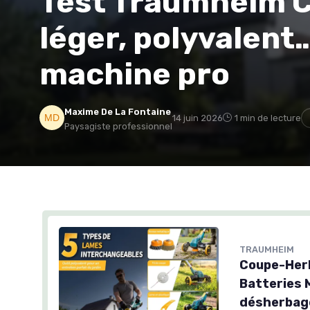
Test Traumheim C
léger, polyvalent
machine pro
Maxime De La Fontaine
14 juin 2026
1 min de lecture
Paysagiste professionnel
TRAUMHEIM
Coupe-Herb
Batteries 
désherbage