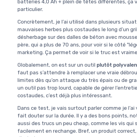
batteries 4,0 Ah + plein de têtes différentes, ça
particulier.
Concrètement, je l’ai utilisé dans plusieurs situa
mauvaises herbes plus costaudes le long d’un gril
désherbage sur des dalles de béton avec mousse e
père, qui a plus de 70 ans, pour voir si le côté "lé
marketing. Ça permet de voir si le truc est vrai
Globalement, on est sur un outil
plutôt polyvalen
faut pas s’attendre à remplacer une vraie débrou
limites dès qu’on attaque du très épais ou de gr
un outil pas trop lourd, capable de gérer l’entreti
costaudes, c’est déjà plus intéressant.
Dans ce test, je vais surtout parler comme je l’ai
fait douter sur la durée. Il y a des bons points, 
aussi des trucs un peu cheap, comme les vis qui 
facilement en rechange. Bref, un produit correc