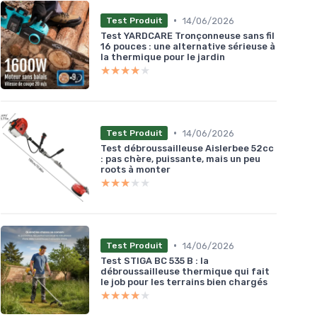
•
14/06/2026
Test Produit
Test YARDCARE Tronçonneuse sans fil
16 pouces : une alternative sérieuse à
la thermique pour le jardin
★★★★★
★★★★★
•
14/06/2026
Test Produit
Test débroussailleuse Aislerbee 52cc
: pas chère, puissante, mais un peu
roots à monter
★★★★★
★★★★★
•
14/06/2026
Test Produit
Test STIGA BC 535 B : la
débroussailleuse thermique qui fait
le job pour les terrains bien chargés
★★★★★
★★★★★