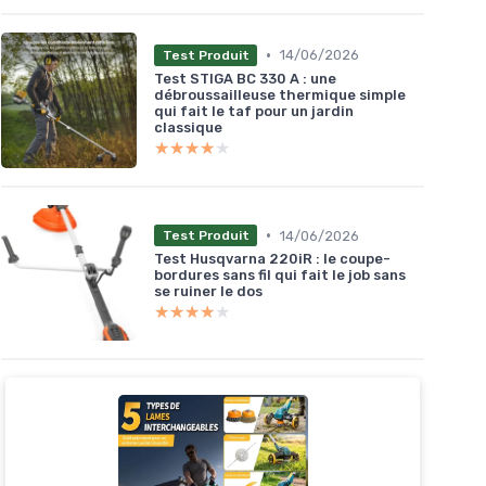
•
14/06/2026
Test Produit
Test STIGA BC 330 A : une
débroussailleuse thermique simple
qui fait le taf pour un jardin
classique
★★★★★
★★★★★
•
14/06/2026
Test Produit
Test Husqvarna 220iR : le coupe-
bordures sans fil qui fait le job sans
se ruiner le dos
★★★★★
★★★★★