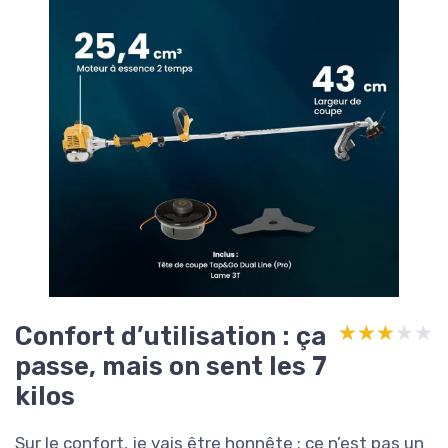
Confort d’utilisation : ça
★★★★★
★★★★★
passe, mais on sent les 7
kilos
Sur le confort, je vais être honnête : ce n’est pas un