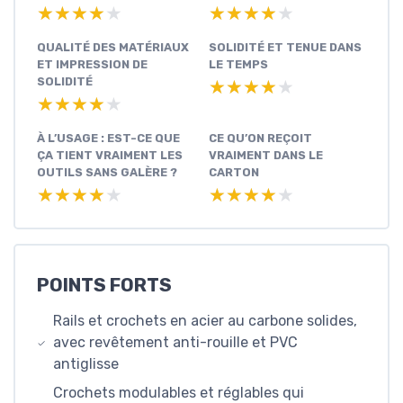
★★★★★
★★★★★
★★★★★
★★★★★
QUALITÉ DES MATÉRIAUX
SOLIDITÉ ET TENUE DANS
ET IMPRESSION DE
LE TEMPS
SOLIDITÉ
★★★★★
★★★★★
★★★★★
★★★★★
À L’USAGE : EST-CE QUE
CE QU’ON REÇOIT
ÇA TIENT VRAIMENT LES
VRAIMENT DANS LE
OUTILS SANS GALÈRE ?
CARTON
★★★★★
★★★★★
★★★★★
★★★★★
POINTS FORTS
Rails et crochets en acier au carbone solides,
avec revêtement anti-rouille et PVC
antiglisse
Crochets modulables et réglables qui