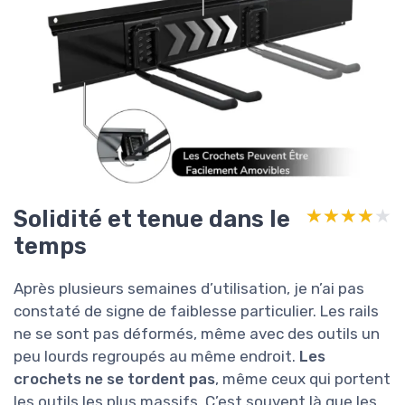
Solidité et tenue dans le
★★★★★
★★★★★
temps
Après plusieurs semaines d’utilisation, je n’ai pas
constaté de signe de faiblesse particulier. Les rails
ne se sont pas déformés, même avec des outils un
peu lourds regroupés au même endroit.
Les
crochets ne se tordent pas
, même ceux qui portent
les outils les plus massifs. C’est souvent là que les