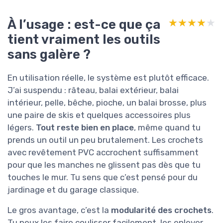
À l’usage : est-ce que ça
★★★★★
★★★★★
tient vraiment les outils
sans galère ?
En utilisation réelle, le système est plutôt efficace.
J’ai suspendu : râteau, balai extérieur, balai
intérieur, pelle, bêche, pioche, un balai brosse, plus
une paire de skis et quelques accessoires plus
légers.
Tout reste bien en place
, même quand tu
prends un outil un peu brutalement. Les crochets
avec revêtement PVC accrochent suffisamment
pour que les manches ne glissent pas dès que tu
touches le mur. Tu sens que c’est pensé pour du
jardinage et du garage classique.
Le gros avantage, c’est la
modularité des crochets
.
Tu peux les faire coulisser facilement, les enlever,