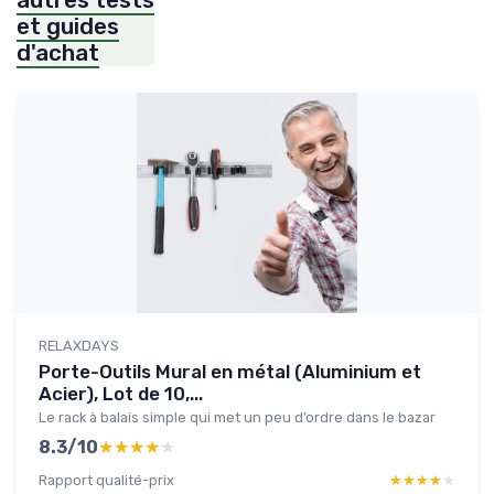
autres tests
et guides
d'achat
RELAXDAYS
Porte-Outils Mural en métal (Aluminium et
Acier), Lot de 10,...
Le rack à balais simple qui met un peu d’ordre dans le bazar
8.3/10
★★★★★
★★★★★
Rapport qualité-prix
★★★★★
★★★★★