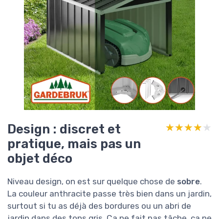
Design : discret et
★★★★★
★★★★★
pratique, mais pas un
objet déco
Niveau design, on est sur quelque chose de
sobre
.
La couleur anthracite passe très bien dans un jardin,
surtout si tu as déjà des bordures ou un abri de
jardin dans des tons gris. Ça ne fait pas tâche, ça ne