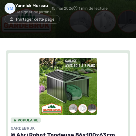
Yannick Moreau
15 mai 2026
1 min de lecture
Designer de jardins
Partager cette page
🔥 POPULAIRE
GARDEBRUK
® Abri Robot Tondeuse 86x100x63cm