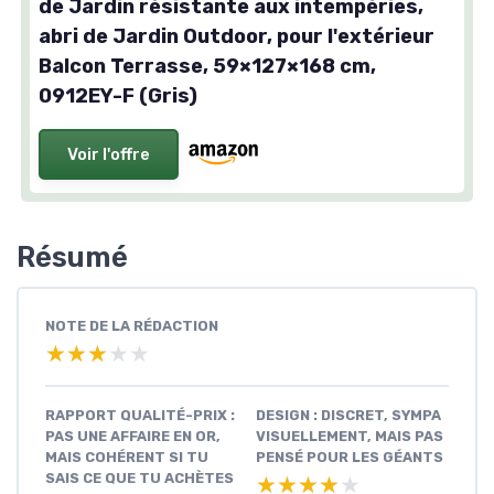
de Jardin résistante aux intempéries,
abri de Jardin Outdoor, pour l'extérieur
Balcon Terrasse, 59×127×168 cm,
0912EY-F (Gris)
Voir l'offre
Résumé
NOTE DE LA RÉDACTION
★★★★★
★★★★★
RAPPORT QUALITÉ-PRIX :
DESIGN : DISCRET, SYMPA
PAS UNE AFFAIRE EN OR,
VISUELLEMENT, MAIS PAS
MAIS COHÉRENT SI TU
PENSÉ POUR LES GÉANTS
SAIS CE QUE TU ACHÈTES
★★★★★
★★★★★