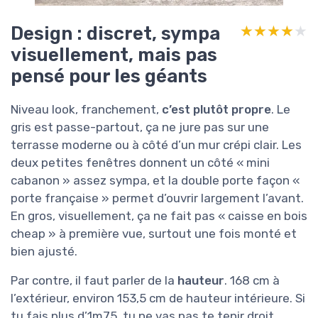
Design : discret, sympa
★★★★★
★★★★★
visuellement, mais pas
pensé pour les géants
Niveau look, franchement,
c’est plutôt propre
. Le
gris est passe-partout, ça ne jure pas sur une
terrasse moderne ou à côté d’un mur crépi clair. Les
deux petites fenêtres donnent un côté « mini
cabanon » assez sympa, et la double porte façon «
porte française » permet d’ouvrir largement l’avant.
En gros, visuellement, ça ne fait pas « caisse en bois
cheap » à première vue, surtout une fois monté et
bien ajusté.
Par contre, il faut parler de la
hauteur
. 168 cm à
l’extérieur, environ 153,5 cm de hauteur intérieure. Si
tu fais plus d’1m75, tu ne vas pas te tenir droit