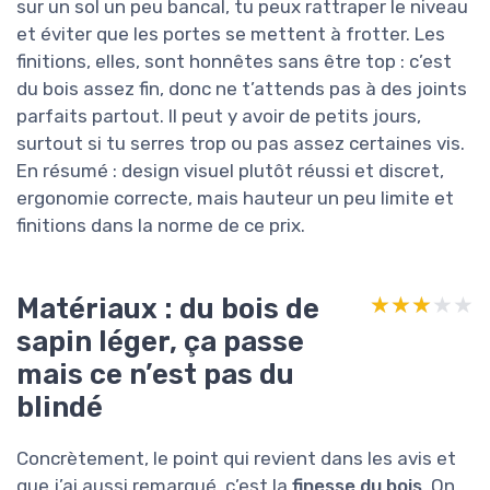
sur un sol un peu bancal, tu peux rattraper le niveau
et éviter que les portes se mettent à frotter. Les
finitions, elles, sont honnêtes sans être top : c’est
du bois assez fin, donc ne t’attends pas à des joints
parfaits partout. Il peut y avoir de petits jours,
surtout si tu serres trop ou pas assez certaines vis.
En résumé : design visuel plutôt réussi et discret,
ergonomie correcte, mais hauteur un peu limite et
finitions dans la norme de ce prix.
Matériaux : du bois de
★★★★★
★★★★★
sapin léger, ça passe
mais ce n’est pas du
blindé
Concrètement, le point qui revient dans les avis et
que j’ai aussi remarqué, c’est la
finesse du bois
. On