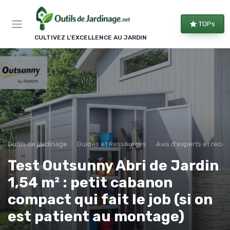
Panneau de gestion des cookies
TOPs
CULTIVEZ L'EXCELLENCE AU JARDIN
Outils de jardinage
Guides et Ressources
Avis d'experts et rec
Test Outsunny Abri de Jardin
1,54 m² : petit cabanon
compact qui fait le job (si on
est patient au montage)