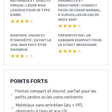
MATÉRIAUX ET QUALITÉ
DURABILITÉ ET
PERÇUE : LÉGER MAIS
RÉSISTANCE : CORRECT
LOGIQUE POUR CE TYPE
POUR UN USAGE NORMAL,
D’ABRI
À SURVEILLER EN CAS DE
GROS VENT
★★★★★
★★★★★
★★★★★
★★★★★
MONTAGE, USAGE ET
PRÉSENTATION : UN
ÉTANCHÉITÉ : ÇA FAIT LE
CABANON COMPACT POUR
JOB, MAIS FAUT ÊTRE
LE STRICT NÉCESSAIRE
SOIGNEUX
★★★★★
★★★★★
★★★★★
★★★★★
POINTS FORTS
Format compact et discret, parfait pour les
petits jardins ou les coins restreints
Matériaux sans entretien (alu + PP),
résistants à l’eau et aux UV