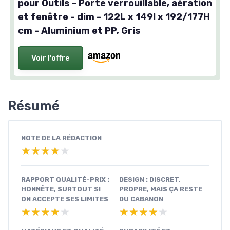
pour Outils - Porte verrouillable, aération
et fenêtre - dim - 122L x 149l x 192/177H
cm - Aluminium et PP, Gris
Voir l'offre
Résumé
NOTE DE LA RÉDACTION
★★★★★
★★★★★
RAPPORT QUALITÉ-PRIX :
DESIGN : DISCRET,
HONNÊTE, SURTOUT SI
PROPRE, MAIS ÇA RESTE
ON ACCEPTE SES LIMITES
DU CABANON
★★★★★
★★★★★
★★★★★
★★★★★