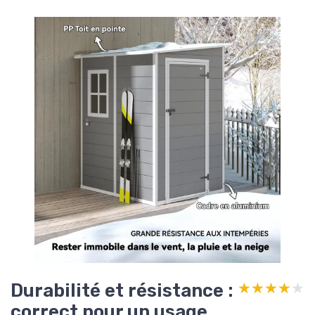
Durabilité et résistance :
★★★★★
★★★★★
correct pour un usage