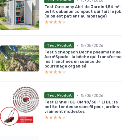
15/05/2026
Test Produit
Test Outsunny Abri de Jardin 1,54 m² :
petit cabanon compact qui fait le job
(si on est patient au montage)
★★★★★
★★★★★
•
15/05/2026
Test Produit
Test Scheppach Bêche pneumatique
Aero²Spade : la bêche qui transforme
les tranchées en séance de
bourrinage organisé
★★★★★
★★★★★
•
15/05/2026
Test Produit
Test Einhell GE-CM 18/30-1 Li BL : la
petite tondeuse sans fil pour jardins
vraiment modestes
★★★★★
★★★★★