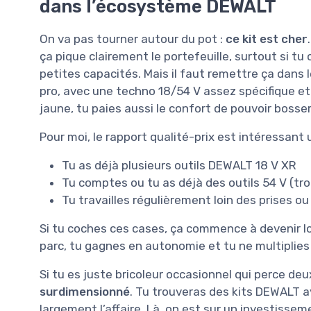
dans l’écosystème DEWALT
On va pas tourner autour du pot :
ce kit est cher
ça pique clairement le portefeuille, surtout si t
petites capacités. Mais il faut remettre ça dans 
pro, avec une techno 18/54 V assez spécifique et
jaune, tu paies aussi le confort de pouvoir bosse
Pour moi, le rapport qualité-prix est intéressant 
Tu as déjà plusieurs outils DEWALT 18 V XR
Tu comptes ou tu as déjà des outils 54 V (tro
Tu travailles régulièrement loin des prises ou
Si tu coches ces cases, ça commence à devenir lo
parc, tu gagnes en autonomie et tu ne multiplies
Si tu es juste bricoleur occasionnel qui perce de
surdimensionné
. Tu trouveras des kits DEWALT a
largement l’affaire. Là, on est sur un investisse