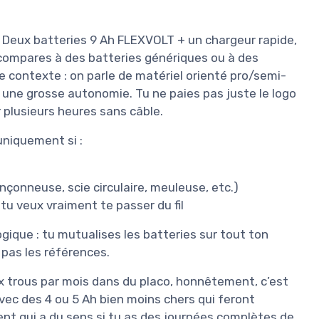
. Deux batteries 9 Ah FLEXVOLT + un chargeur rapide,
u compares à des batteries génériques ou à des
le contexte : on parle de matériel orienté pro/semi-
 une grosse autonomie. Tu ne paies pas juste le logo
r plusieurs heures sans câble.
uniquement si :
nçonneuse, scie circulaire, meuleuse, etc.)
 tu veux vraiment te passer du fil
gique : tu mutualises les batteries sur tout ton
 pas les références.
ux trous par mois dans du placo, honnêtement, c’est
vec des 4 ou 5 Ah bien moins chers qui feront
ment qui a du sens si tu as des journées complètes de