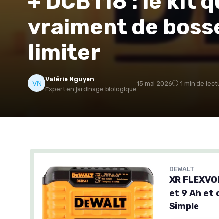
+ DCB118 : le kit 
vraiment de bosse
limiter
Valérie Nguyen
15 mai 2026
1 min de lect
Expert en jardinage biologique
DEWALT
XR FLEXVOL
et 9 Ah et
Simple