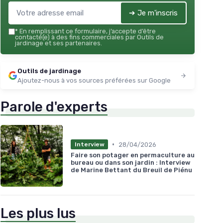
➔ Je m'inscris
*
En remplissant ce formulaire, j’accepte d’être
contacté(e) à des fins commerciales par Outils de
jardinage et ses partenaires.
Outils de jardinage
Ajoutez-nous à vos sources préférées sur Google
Parole d'experts
•
28/04/2026
Interview
Faire son potager en permaculture au
bureau ou dans son jardin : Interview
de Marine Bettant du Breuil de Piénu
Les plus lus