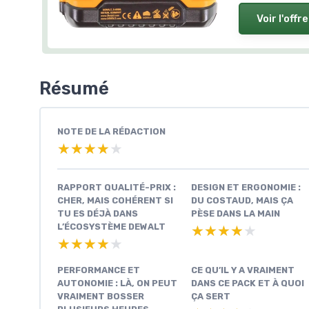
Voir l'offre
Résumé
NOTE DE LA RÉDACTION
★★★★★
★★★★★
RAPPORT QUALITÉ-PRIX :
DESIGN ET ERGONOMIE :
CHER, MAIS COHÉRENT SI
DU COSTAUD, MAIS ÇA
TU ES DÉJÀ DANS
PÈSE DANS LA MAIN
L’ÉCOSYSTÈME DEWALT
★★★★★
★★★★★
★★★★★
★★★★★
PERFORMANCE ET
CE QU’IL Y A VRAIMENT
AUTONOMIE : LÀ, ON PEUT
DANS CE PACK ET À QUOI
VRAIMENT BOSSER
ÇA SERT