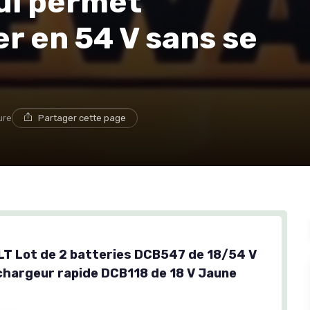
qui permet
r en 54 V sans se
ure
Partager cette page
T Lot de 2 batteries DCB547 de 18/54 V
 chargeur rapide DCB118 de 18 V Jaune