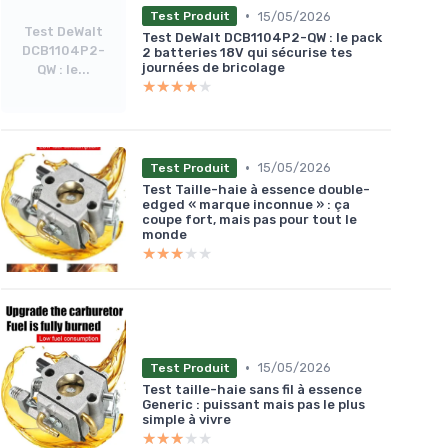
•
15/05/2026
Test Produit
Test DeWalt
Test DeWalt DCB1104P2-QW : le pack
DCB1104P2-
2 batteries 18V qui sécurise tes
journées de bricolage
QW : le...
★★★★★
★★★★★
•
15/05/2026
Test Produit
Test Taille-haie à essence double-
edged « marque inconnue » : ça
coupe fort, mais pas pour tout le
monde
★★★★★
★★★★★
•
15/05/2026
Test Produit
Test taille-haie sans fil à essence
Generic : puissant mais pas le plus
simple à vivre
★★★★★
★★★★★