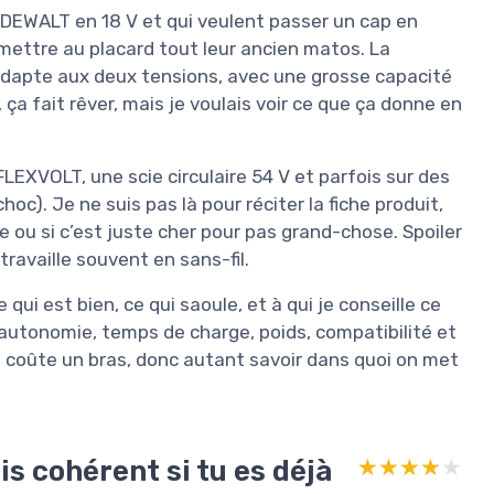
 DEWALT en 18 V et qui veulent passer un cap en
 mettre au placard tout leur ancien matos. La
’adapte aux deux tensions, avec une grosse capacité
 ça fait rêver, mais je voulais voir ce que ça donne en
FLEXVOLT, une scie circulaire 54 V et parfois sur des
hoc). Je ne suis pas là pour réciter la fiche produit,
e ou si c’est juste cher pour pas grand-chose. Spoiler
ravaille souvent en sans-fil.
 qui est bien, ce qui saoule, et à qui je conseille ce
 autonomie, temps de charge, poids, compatibilité et
a coûte un bras, donc autant savoir dans quoi on met
is cohérent si tu es déjà
★★★★★
★★★★★