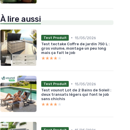
À lire aussi
•
15/05/2026
Test Produit
Test tectake Coffre de jardin 750 L :
gros volume, montage un peu long
mais ça fait le job
★★★★★
★★★★★
•
15/05/2026
Test Produit
Test vounot Lot de 2 Bains de Soleil :
deux transats légers qui font le job
sans chichis
★★★★★
★★★★★
•