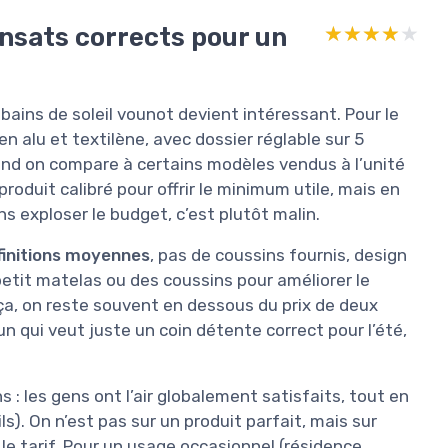
ansats corrects pour un
★★★★★
★★★★★
 2 bains de soleil vounot devient intéressant. Pour le
 alu et textilène, avec dossier réglable sur 5
nd on compare à certains modèles vendus à l’unité
roduit calibré pour offrir le minimum utile, mais en
s exploser le budget, c’est plutôt malin.
finitions moyennes
, pas de coussins fournis, design
petit matelas ou des coussins pour améliorer le
ça, on reste souvent en dessous du prix de deux
 qui veut juste un coin détente correct pour l’été,
 : les gens ont l’air globalement satisfaits, tout en
s). On n’est pas sur un produit parfait, mais sur
le tarif. Pour un usage occasionnel (résidence