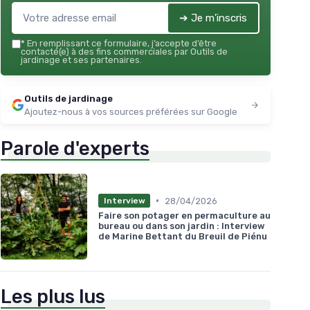
➔ Je m'inscris
*
En remplissant ce formulaire, j’accepte d’être
contacté(e) à des fins commerciales par Outils de
jardinage et ses partenaires.
Outils de jardinage
Ajoutez-nous à vos sources préférées sur Google
Parole d'experts
•
28/04/2026
Interview
Faire son potager en permaculture au
bureau ou dans son jardin : Interview
de Marine Bettant du Breuil de Piénu
Les plus lus