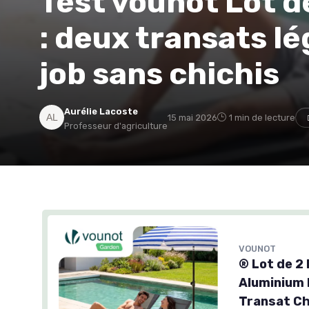
Test vounot Lot de
: deux transats lé
job sans chichis
Aurélie Lacoste
15 mai 2026
1 min de lecture
Professeur d'agriculture
VOUNOT
® Lot de 2 
Aluminium 
Transat Ch