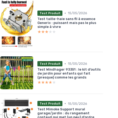
•
15/05/2026
Test Produit
Test taille-haie sans fil à essence
Generic : puissant mais pas le plus
simple à vivre
★★★★★
★★★★★
•
15/05/2026
Test Produit
Test Windhager 93351 : le kit d’outils
de jardin pour enfants qui fait
(presque) comme les grands
★★★★★
★★★★★
•
15/05/2026
Test Produit
Test Mimoke Support mural
garage/jardin : du rangement
costaud qui met (un peu) d’ordre