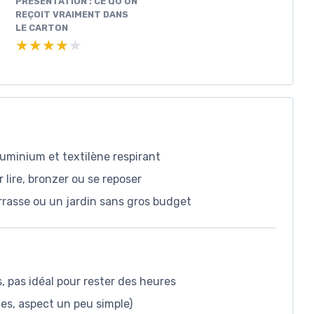
PRÉSENTATION : CE QU’ON
REÇOIT VRAIMENT DANS
LE CARTON
★★★★★
★★★★★
luminium et textilène respirant
r lire, bronzer ou se reposer
rrasse ou un jardin sans gros budget
 pas idéal pour rester des heures
les, aspect un peu simple)