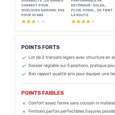
DURABILITÉ : ÇA SEMBLE
PERFORMANCE EN
CORRECT POUR
EXTÉRIEUR : SOLEIL,
QUELQUES SAISONS, PAS
PLUIE, POIDS… ÇA TIENT
POUR 10 ANS
LA ROUTE
★★★★★
★★★★★
★★★★★
★★★★★
POINTS FORTS
Lot de 2 transats légers avec structure en a
Dossier réglable sur 5 positions, pratique pou
Bon rapport qualité-prix pour équiper une te
POINTS FAIBLES
Confort assez ferme sans coussin ni matelas,
Finitions parfois perfectibles (rayures possib