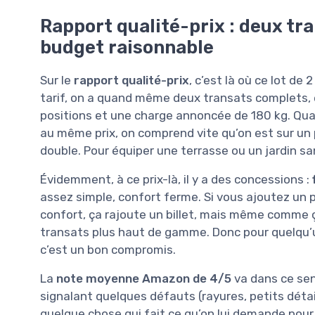
Rapport qualité-prix : deux tr
budget raisonnable
Sur le
rapport qualité-prix
, c’est là où ce lot de
tarif, on a quand même deux transats complets, en
positions et une charge annoncée de 180 kg. Qua
au même prix, on comprend vite qu’on est sur un p
double. Pour équiper une terrasse ou un jardin san
Évidemment, à ce prix-là, il y a des concessions :
assez simple, confort ferme. Si vous ajoutez un 
confort, ça rajoute un billet, mais même comme 
transats plus haut de gamme. Donc pour quelqu’un
c’est un bon compromis.
La
note moyenne Amazon de 4/5
va dans ce sens
signalant quelques défauts (rayures, petits détail
quelque chose qui fait ce qu’on lui demande pour 