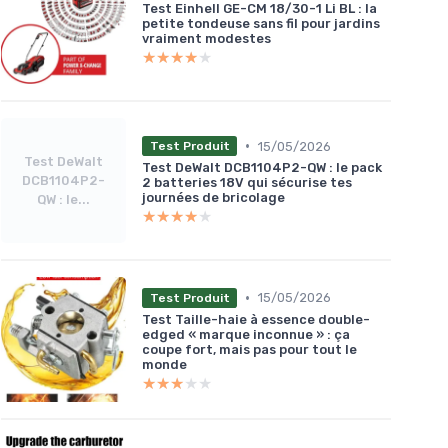
Test Einhell GE-CM 18/30-1 Li BL : la
petite tondeuse sans fil pour jardins
vraiment modestes
★★★★★
★★★★★
•
15/05/2026
Test Produit
Test DeWalt
Test DeWalt DCB1104P2-QW : le pack
DCB1104P2-
2 batteries 18V qui sécurise tes
journées de bricolage
QW : le...
★★★★★
★★★★★
•
15/05/2026
Test Produit
Test Taille-haie à essence double-
edged « marque inconnue » : ça
coupe fort, mais pas pour tout le
monde
★★★★★
★★★★★