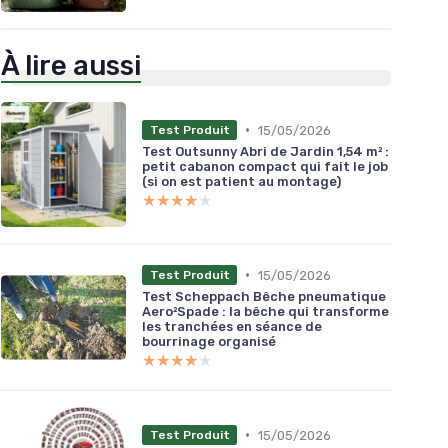
À lire aussi
•
15/05/2026
Test Produit
Test Outsunny Abri de Jardin 1,54 m² :
petit cabanon compact qui fait le job
(si on est patient au montage)
★★★★★
★★★★★
•
15/05/2026
Test Produit
Test Scheppach Bêche pneumatique
Aero²Spade : la bêche qui transforme
les tranchées en séance de
bourrinage organisé
★★★★★
★★★★★
•
15/05/2026
Test Produit