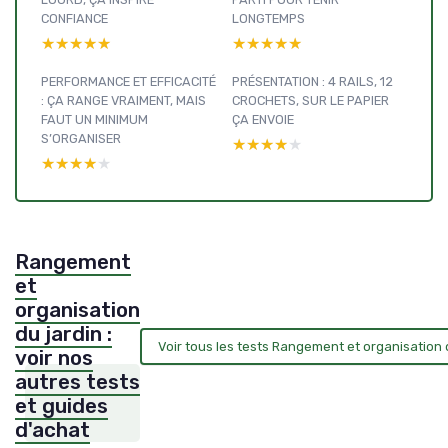
CONFIANCE
LONGTEMPS
★★★★★
★★★★★
★★★★★
★★★★★
PERFORMANCE ET EFFICACITÉ
PRÉSENTATION : 4 RAILS, 12
: ÇA RANGE VRAIMENT, MAIS
CROCHETS, SUR LE PAPIER
FAUT UN MINIMUM
ÇA ENVOIE
S’ORGANISER
★★★★★
★★★★★
★★★★★
★★★★★
Rangement
et
organisation
du jardin :
Voir tous les tests Rangement et organisation 
voir nos
autres tests
et guides
d'achat