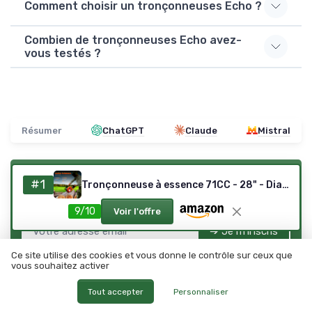
Comment choisir un tronçonneuses Echo ?
Combien de tronçonneuses Echo avez-
vous testés ?
Résumer
ChatGPT
Claude
Mistral
Recevez les dernières actualités de
#1
Tronçonneuse à essence 71CC - 28" - Diamètre de coupe : 71 cm - Tronconneuse Thermique - Pour bois de chauffage, coupe d'arbre et entretien du jardin - 10 000 tr/min - Réservoir de 550 ml
Outils de jardinage
9/10
Voir l'offre
➔ Je m'inscris
Ce site utilise des cookies et vous donne le contrôle sur ceux que
*
En remplissant ce formulaire, j’accepte d’être contacté(e) à
des fins commerciales par Outils de jardinage et ses
vous souhaitez activer
partenaires.
Tout accepter
Personnaliser