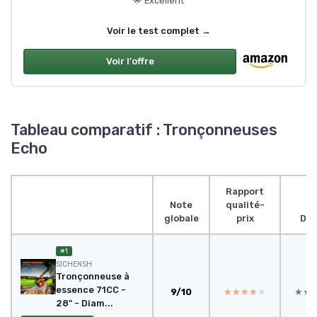
🌟 Excellent
Voir le test complet →
Voir l'offre
Tableau comparatif : Tronçonneuses
Echo
Rapport
Note
qualité-
globale
prix
Des
#1
SICHENSH
Tronçonneuse à
essence 71CC -
9/10
★★★★★
★★★★★
★★
★★
28" - Diam...