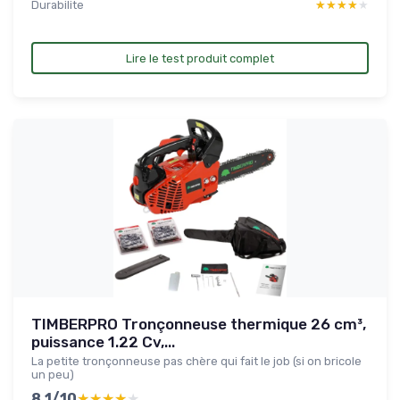
Durabilite
★★★★★
★★★★★
Lire le test produit complet
TIMBERPRO Tronçonneuse thermique 26 cm³,
puissance 1.22 Cv,...
La petite tronçonneuse pas chère qui fait le job (si on bricole
un peu)
8.1/10
★★★★★
★★★★★