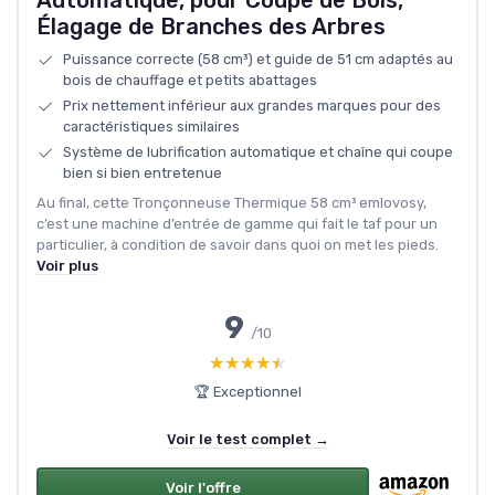
Automatique, pour Coupe de Bois,
Élagage de Branches des Arbres
Puissance correcte (58 cm³) et guide de 51 cm adaptés au
bois de chauffage et petits abattages
Prix nettement inférieur aux grandes marques pour des
caractéristiques similaires
Système de lubrification automatique et chaîne qui coupe
bien si bien entretenue
Au final, cette Tronçonneuse Thermique 58 cm³ emlovosy,
c’est une machine d’entrée de gamme qui fait le taf pour un
particulier, à condition de savoir dans quoi on met les pieds.
Voir plus
9
/10
★★★★★
★★★★★
🏆 Exceptionnel
Voir le test complet →
Voir l'offre