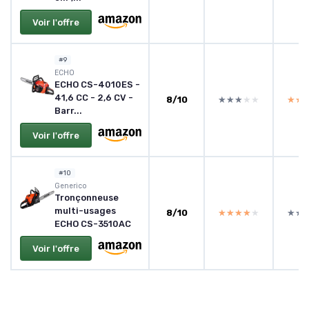
Voir l'offre
#9
ECHO
ECHO CS-4010ES -
41,6 CC - 2,6 CV -
8/10
★★★★★
★★★★★
★★
★★
Barr...
Voir l'offre
#10
Generico
Tronçonneuse
multi-usages
8/10
★★★★★
★★★★★
★★
★★
ECHO CS-3510AC
Voir l'offre