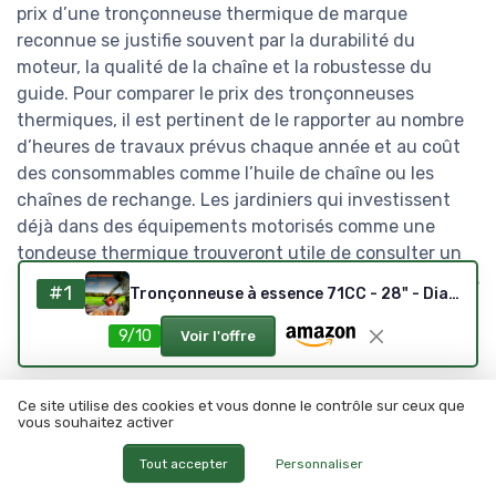
prix d’une tronçonneuse thermique de marque
reconnue se justifie souvent par la durabilité du
moteur, la qualité de la chaîne et la robustesse du
guide. Pour comparer le prix des tronçonneuses
thermiques, il est pertinent de le rapporter au nombre
d’heures de travaux prévus chaque année et au coût
des consommables comme l’huile de chaîne ou les
chaînes de rechange. Les jardiniers qui investissent
déjà dans des équipements motorisés comme une
tondeuse thermique trouveront utile de consulter un
comparatif dédié aux meilleures tondeuses thermiques
#1
Tronçonneuse à essence 71CC - 28" - Diamètre de coupe : 71 cm - Tronconneuse Thermique - Pour bois de chauffage, coupe d'arbre et entretien du jardin - 10 000 tr/min - Réservoir de 550 ml
pour grands jardins, afin d’harmoniser leur parc de
machines thermiques.
9/10
Voir l'offre
Confort d’utilisation, système
Ce site utilise des cookies et vous donne le contrôle sur ceux que
vous souhaitez activer
de vibrations et ergonomie sur le
terrain
Tout accepter
Personnaliser