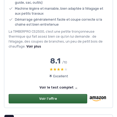
guide, sac, outils)
Machine légère et maniable, bien adaptée à l’élagage et
aux petits travaux
Démarrage généralement facile et coupe correcte si la
chaîne est bien entretenue
La TIMBERPRO CS2500, c’est une petite tronçonneuse
thermique qui fait assez bien ce qu’on lui demande : de
l’élagage, des coupes de branches, un peu de petit bois de
chauffage.
Voir plus
8.1
/10
★★★★★
★★★★★
🌟 Excellent
Voir le test complet →
Voir l'offre