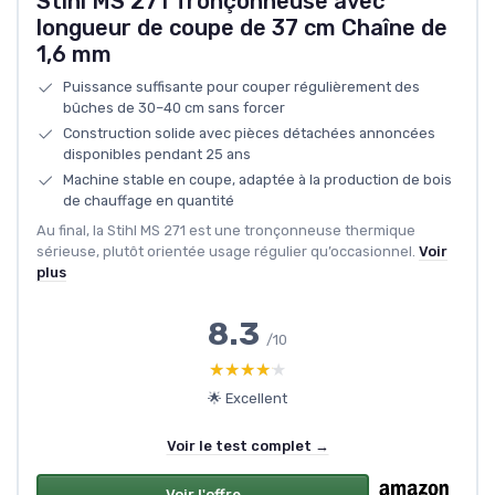
Stihl MS 271 Tronçonneuse avec
longueur de coupe de 37 cm Chaîne de
1,6 mm
Puissance suffisante pour couper régulièrement des
bûches de 30–40 cm sans forcer
Construction solide avec pièces détachées annoncées
disponibles pendant 25 ans
Machine stable en coupe, adaptée à la production de bois
de chauffage en quantité
Au final, la Stihl MS 271 est une tronçonneuse thermique
sérieuse, plutôt orientée usage régulier qu’occasionnel.
Voir
plus
8.3
/10
★★★★★
★★★★★
🌟 Excellent
Voir le test complet →
Voir l'offre