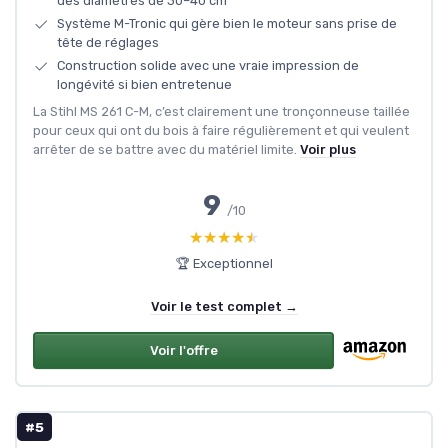
des diamètres de 30–40 cm
Système M-Tronic qui gère bien le moteur sans prise de
tête de réglages
Construction solide avec une vraie impression de
longévité si bien entretenue
La Stihl MS 261 C-M, c’est clairement une tronçonneuse taillée
pour ceux qui ont du bois à faire régulièrement et qui veulent
arrêter de se battre avec du matériel limite.
Voir plus
9
/10
★★★★★
★★★★★
🏆 Exceptionnel
Voir le test complet →
Voir l'offre
#5