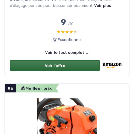
d’élagage pensée pour bosser sérieusement.
Voir plus
9
/10
★★★★★
★★★★★
🏆 Exceptionnel
Voir le test complet →
Voir l'offre
#6
💰 Meilleur prix