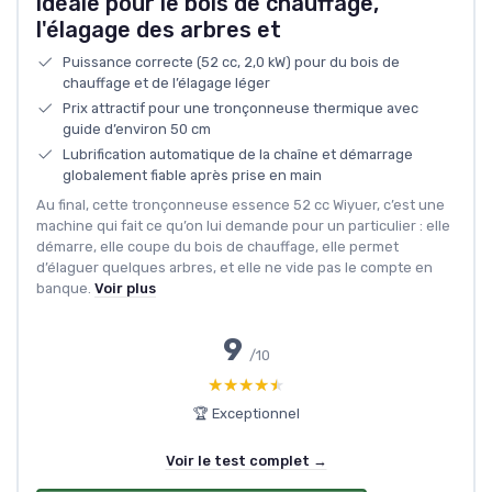
idéale pour le bois de chauffage,
l'élagage des arbres et
Puissance correcte (52 cc, 2,0 kW) pour du bois de
chauffage et de l’élagage léger
Prix attractif pour une tronçonneuse thermique avec
guide d’environ 50 cm
Lubrification automatique de la chaîne et démarrage
globalement fiable après prise en main
Au final, cette tronçonneuse essence 52 cc Wiyuer, c’est une
machine qui fait ce qu’on lui demande pour un particulier : elle
démarre, elle coupe du bois de chauffage, elle permet
d’élaguer quelques arbres, et elle ne vide pas le compte en
banque.
Voir plus
9
/10
★★★★★
★★★★★
🏆 Exceptionnel
Voir le test complet →