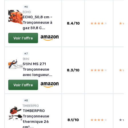
#6
ECHO
ECHO‿50,8 cm -
Tronçonneuse à
8.4/10
★★★★★
★★★★★
★★
★★
gaz 59,8 C...
Voir l'offre
#7
Stihl
Stihl MS 271
Tronçonneuse
8.3/10
★★★★★
★★★★★
★★
★★
avec longueur...
Voir l'offre
#8
TIMBERPRO
TIMBERPRO
Tronçonneuse
8.1/10
★★★★★
★★★★★
★★
★★
thermique 26
cm³,...