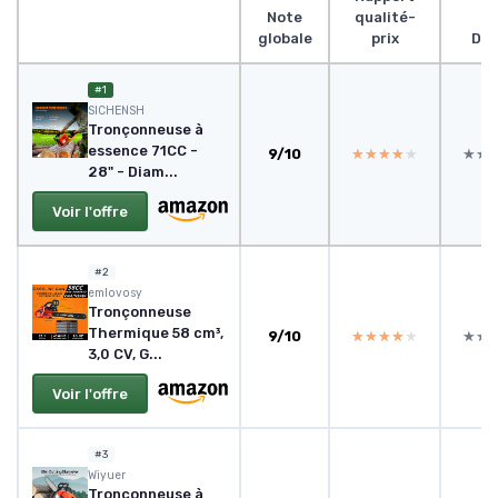
Note
qualité-
globale
prix
Des
#1
SICHENSH
Tronçonneuse à
essence 71CC -
9/10
★★★★★
★★★★★
★★
★★
28" - Diam...
Voir l'offre
#2
emlovosy
Tronçonneuse
Thermique 58 cm³,
9/10
★★★★★
★★★★★
★★
★★
3,0 CV, G...
Voir l'offre
#3
Wiyuer
Tronçonneuse à