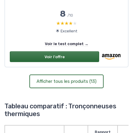
8
/10
★★★★★
★★★★★
🌟 Excellent
Voir le test complet →
Voir l'offre
Afficher tous les produits (13)
Tableau comparatif : Tronçonneuses
thermiques
Rapport