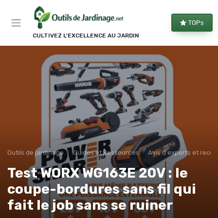
Panneau de gestion des cookies
TOPs
CULTIVEZ L'EXCELLENCE AU JARDIN
Outils de jardinage
Guides et Ressources
Avis d'experts et rec
Test WORX WG163E 20V : le
coupe-bordures sans fil qui
fait le job sans se ruiner