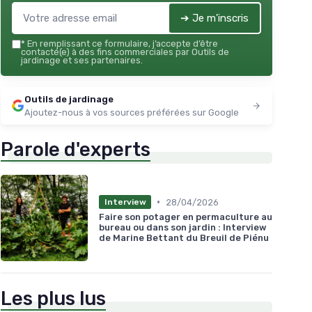
➔ Je m'inscris
*
En remplissant ce formulaire, j’accepte d’être
contacté(e) à des fins commerciales par Outils de
jardinage et ses partenaires.
Outils de jardinage
Ajoutez-nous à vos sources préférées sur Google
Parole d'experts
•
28/04/2026
Interview
Faire son potager en permaculture au
bureau ou dans son jardin : Interview
de Marine Bettant du Breuil de Piénu
Les plus lus