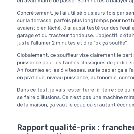
en avait marre de passer 30 minutes à balayer a
Concrètement, je l’ai utilisé plusieurs fois par se
sur la terrasse, parfois plus longtemps pour netto
avaient bien lâché. J’ai aussi testé sur des feuil
garage et du tracteur tondeuse. L’objectif, c’était
juste l’allumer 2 minutes et dire “ok ça souffle”.
Globalement, ce souffleur vise clairement le partic
puissance pour les tâches classiques de jardin, s
Ah fournies et les 6 vitesses, sur le papier ça a l’a
en pratique, niveau puissance, autonomie, confort
Dans ce test, je vais rester terre-à-terre : ce qui
se faire d’illusions. Ce n’est pas une machine mir
de la maison, ça vaut le coup ou si autant écon
Rapport qualité-prix : franch