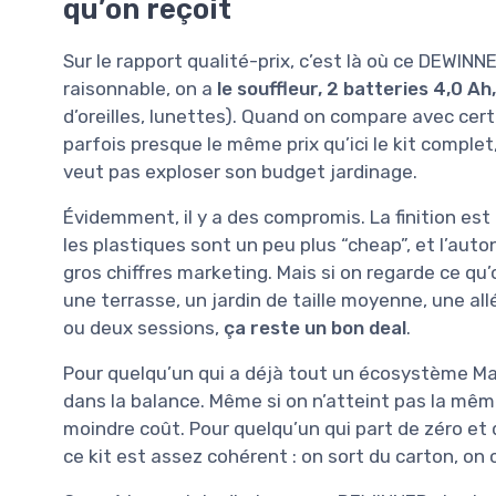
qu’on reçoit
Sur le rapport qualité-prix, c’est là où ce DEWINN
raisonnable, on a
le souffleur, 2 batteries 4,0 A
d’oreilles, lunettes). Quand on compare avec ce
parfois presque le même prix qu’ici le kit complet,
veut pas exploser son budget jardinage.
Évidemment, il y a des compromis. La finition es
les plastiques sont un peu plus “cheap”, et l’auto
gros chiffres marketing. Mais si on regarde ce qu’
une terrasse, un jardin de taille moyenne, une al
ou deux sessions,
ça reste un bon deal
.
Pour quelqu’un qui a déjà tout un écosystème Mak
dans la balance. Même si on n’atteint pas la mêm
moindre coût. Pour quelqu’un qui part de zéro et q
ce kit est assez cohérent : on sort du carton, on c