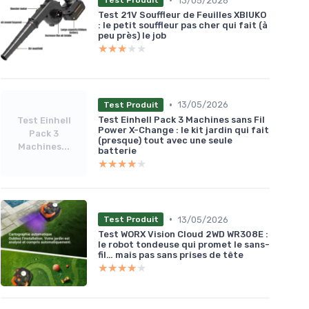
13/05/2026
Test Produit
Test 21V Souffleur de Feuilles XBIUKO
: le petit souffleur pas cher qui fait (à
peu près) le job
★★★★★
★★★★★
•
13/05/2026
Test Produit
Test Einhell Pack 3 Machines sans Fil
Test Einhell
Power X-Change : le kit jardin qui fait
Pack 3
(presque) tout avec une seule
Machines...
batterie
★★★★★
★★★★★
•
13/05/2026
Test Produit
Test WORX Vision Cloud 2WD WR308E :
le robot tondeuse qui promet le sans-
fil… mais pas sans prises de tête
★★★★★
★★★★★