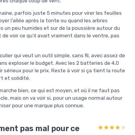
près chaque coup de vent.
maine, parfois juste 5 minutes pour virer les feuilles
yer l’allée après la tonte ou quand les arbres
les un peu humides et sur de la poussière autour du
 de voir ce qu’il avait vraiment dans le ventre, pas
ulier qui veut un outil simple, sans fil, avec assez de
ans exploser le budget. Avec les 2 batteries de 4,0
ir sérieux pour le prix. Reste à voir si ça tient la route
 et solidité.
 marche bien, ce qui est moyen, et où il ne faut pas
acle, mais on va voir si, pour un usage normal autour
omiser pour une marque plus connue.
ement pas mal pour ce
★★★★★
★★★★★