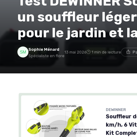
Test DEWINNER Souf
un souffleur léger 
pour le jardin et l
Sophie Ménard
13 mai 2026
1 min de lecture
Pa
Spécialiste en flore
DEWINNER
Souffleur d
km/h, 6 Vi
Kit Comple