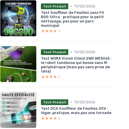
•
13/05/2026
Test Produit
Test Souffleur de Feuilles sans Fil
B05-Ultra : pratique pour le petit
nettoyage, pas pour un parc
municipal
★★★★★
★★★★★
•
13/05/2026
Test Produit
Test WORX Vision Cloud 2WD WR306E :
le robot tondeuse qui bosse sans fil
périphérique (mais pas sans prise de
tête)
★★★★★
★★★★★
•
13/05/2026
Test Produit
Test DCA Souffleur de Feuilles 20V :
léger, pratique, mais pas une tornade
★★★★★
★★★★★