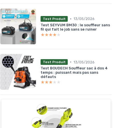
•
13/05/2026
Test Produit
Test SEYVUM BM30 : le souffleur sans
fil qui fait le job sans se ruiner
★★★★★
★★★★★
•
13/05/2026
Test Produit
Test BOUDECH Souffleur sac à dos 4
temps : puissant mais pas sans
défauts
★★★★★
★★★★★