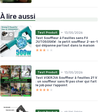
À lire aussi
•
13/05/2026
Test Produit
Test Souffleur à Feuilles sans Fil
JUTOSGSKW : le petit souffleur 2-en-1
qui dépanne partout dans la maison
★★★★★
★★★★★
•
13/05/2026
Test Produit
Test VOERJIA Souffleur à feuilles 21 V
: un souffleur sans fil pas cher qui fait
le job pour l’appoint
★★★★★
★★★★★
•