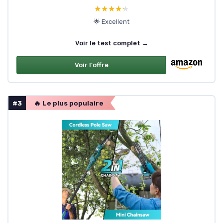
★★★★★
★★★★★
🌟 Excellent
Voir le test complet →
Voir l'offre
#3
🔥 Le plus populaire