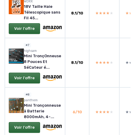
WORX
18V Taille Haie
Télescopique sans
8.1/10
★★★★★
★★★★★
★★
★★
Fil 45...
Voir l'offre
#7
highsam
Mini TronçOnneuse
8 Pouces Et
8.1/10
★★★★★
★★★★★
★★
★★
SéCateur é...
Voir l'offre
#8
panthem
Mini Tronçonneuse
à Batterie
6/10
★★★★★
★★★★★
★★
★★
8000mAh, 4-...
Voir l'offre