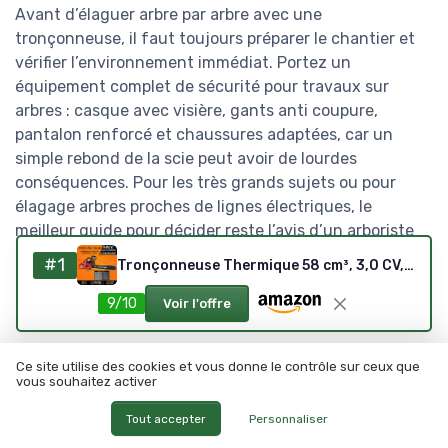
Avant d’élaguer arbre par arbre avec une
tronçonneuse, il faut toujours préparer le chantier et
vérifier l’environnement immédiat. Portez un
équipement complet de sécurité pour travaux sur
arbres : casque avec visière, gants anti coupure,
pantalon renforcé et chaussures adaptées, car un
simple rebond de la scie peut avoir de lourdes
conséquences. Pour les très grands sujets ou pour
élagage arbres proches de lignes électriques, le
meilleur guide pour décider reste l’avis d’un arboriste
grimpeur qualifié, qui dispose des outils élagage
#1
Tronçonneuse Thermique 58 cm³, 3,0 CV, Guide 51 cm, Tronçonneuse à Essence, Moteur 2 Temps, avec Huileur Automatique, pour Coupe de Bois, Élagage de Branches des Arbres
professionnels et des compétences nécessaires pour
tailler sans danger.
9/10
Voir l'offre
Affûtage, entretien des lames et
Ce site utilise des cookies et vous donne le contrôle sur ceux que
vous souhaitez activer
longévité des outils d’élagage
Tout accepter
Personnaliser
Un outil émoussé n’est jamais parmi les meilleurs outils