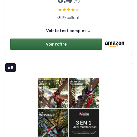
/10
★★★★★
★★★★★
🌟 Excellent
Voir le test complet →
Voir l'offre
#5