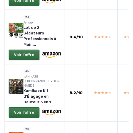
Voir l'offre
#4
Kynup
Lot de 2
Sécateurs
8.4/10
★★★★★
★★★★★
★★
★★
Professionnels à
Main...
Voir l'offre
#5
KAMIKAZE
PERFORMANCE IN YOUR
HANDS
Kamikaze Kit
8.2/10
★★★★★
★★★★★
★★
★★
d’Élagage en
Hauteur 3 en 1...
Voir l'offre
#6