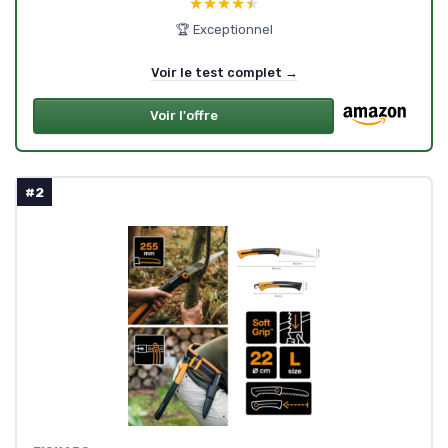
★★★★★
★★★★★
🏆 Exceptionnel
Voir le test complet →
Voir l'offre
#2