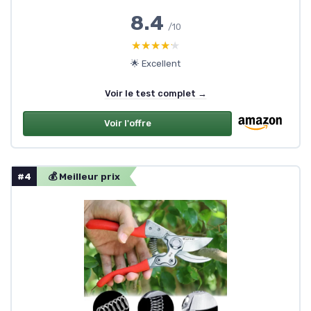
8.4
/10
★★★★★
★★★★★
🌟 Excellent
Voir le test complet →
Voir l'offre
#4
💰 Meilleur prix