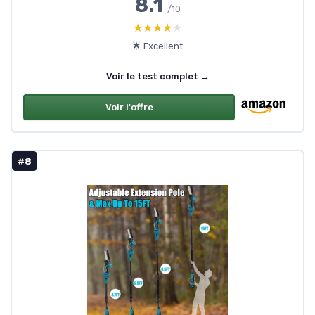
8.1
/10
★★★★★
★★★★★
🌟 Excellent
Voir le test complet →
Voir l'offre
#8