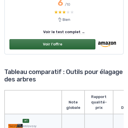
6
/10
★★★★★
★★★★★
👌 Bien
Voir le test complet →
Voir l'offre
Tableau comparatif : Outils pour élagage
des arbres
Rapport
Note
qualité-
globale
prix
Des
#1
emlovosy