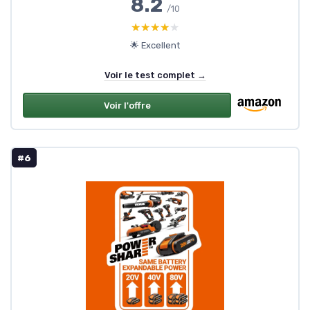
8.2
/10
★★★★★
★★★★★
🌟 Excellent
Voir le test complet →
Voir l'offre
#6