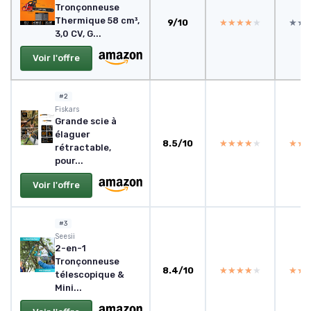
Tronçonneuse
Thermique 58 cm³,
9/10
★★★★★
★★★★★
★★
★★
3,0 CV, G...
Voir l'offre
#2
Fiskars
Grande scie à
élaguer
8.5/10
★★★★★
★★★★★
★★
★★
rétractable,
pour...
Voir l'offre
#3
Seesii
2-en-1
Tronçonneuse
8.4/10
★★★★★
★★★★★
★★
★★
télescopique &
Mini...