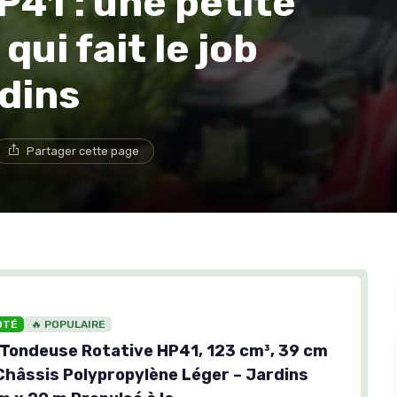
P41 : une petite
ui fait le job
rdins
Partager cette page
OTÉ
🔥 POPULAIRE
 Tondeuse Rotative HP41, 123 cm³, 39 cm
 Châssis Polypropylène Léger – Jardins