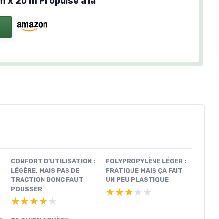
m x 20 m Propulsé à la
CONFORT D’UTILISATION :
POLYPROPYLÈNE LÉGER :
LÉGÈRE, MAIS PAS DE
PRATIQUE MAIS ÇA FAIT
TRACTION DONC FAUT
UN PEU PLASTIQUE
POUSSER
★★★★★
★★★★★
★★★★★
★★★★★