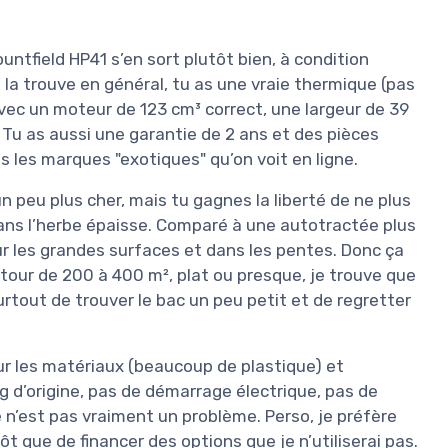
ountfield HP41 s’en sort plutôt bien, à condition
 on la trouve en général, tu as une vraie thermique (pas
c un moteur de 123 cm³ correct, une largeur de 39
 Tu as aussi une garantie de 2 ans et des pièces
es les marques "exotiques" qu’on voit en ligne.
un peu plus cher, mais tu gagnes la liberté de ne plus
dans l’herbe épaisse. Comparé à une autotractée plus
ur les grandes surfaces et dans les pentes. Donc ça
utour de 200 à 400 m², plat ou presque, je trouve que
rtout de trouver le bac un peu petit et de regretter
sur les matériaux (beaucoup de plastique) et
 d’origine, pas de démarrage électrique, pas de
ce n’est pas vraiment un problème. Perso, je préfère
ôt que de financer des options que je n’utiliserai pas.