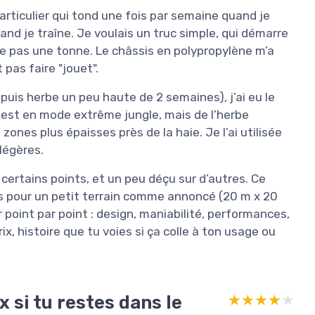
 particulier qui tond une fois par semaine quand je
nd je traîne. Je voulais un truc simple, qui démarre
èse pas une tonne. Le châssis en polypropylène m’a
 pas faire "jouet".
uis herbe un peu haute de 2 semaines), j’ai eu le
 test en mode extrême jungle, mais de l’herbe
ones plus épaisses près de la haie. Je l’ai utilisée
légères.
 certains points, et un peu déçu sur d’autres. Ce
ais pour un petit terrain comme annoncé (20 m x 20
er point par point : design, maniabilité, performances,
ix, histoire que tu voies si ça colle à ton usage ou
x si tu restes dans le
★★★★★
★★★★★