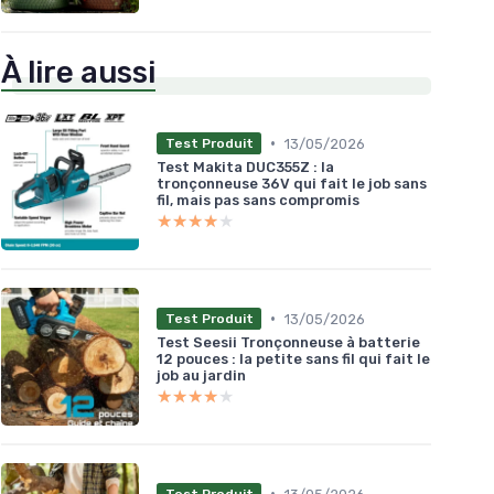
À lire aussi
•
13/05/2026
Test Produit
Test Makita DUC355Z : la
tronçonneuse 36V qui fait le job sans
fil, mais pas sans compromis
★★★★★
★★★★★
•
13/05/2026
Test Produit
Test Seesii Tronçonneuse à batterie
12 pouces : la petite sans fil qui fait le
job au jardin
★★★★★
★★★★★
•