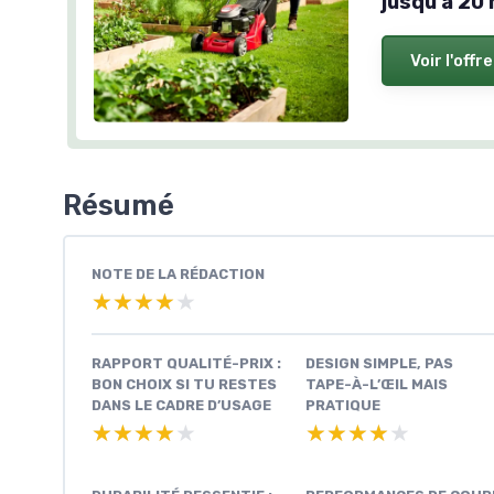
jusqu'à 20 
Voir l'offre
Résumé
NOTE DE LA RÉDACTION
★★★★★
★★★★★
RAPPORT QUALITÉ-PRIX :
DESIGN SIMPLE, PAS
BON CHOIX SI TU RESTES
TAPE-À-L’ŒIL MAIS
DANS LE CADRE D’USAGE
PRATIQUE
★★★★★
★★★★★
★★★★★
★★★★★