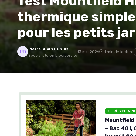
Test Mountfield H
thermique simple q
pour les petits ja
Pierre-Alain Dupuis
13 mai 2026
1 min de lecture
Specialiste en biodiversité
⭐ TRÈS BIEN N
Mountfield
– Bac 40 l,