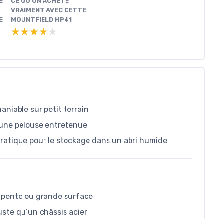
E
CE QU’ON ACHÈTE
VRAIMENT AVEC CETTE
E
MOUNTFIELD HP41
★★★★★
★★★★★
aniable sur petit terrain
 une pelouse entretenue
 pratique pour le stockage dans un abri humide
n pente ou grande surface
ste qu’un châssis acier