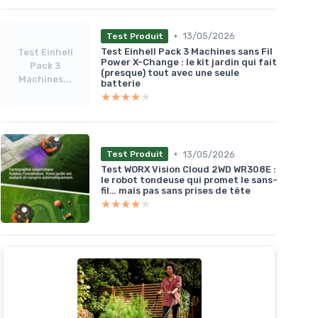
•
13/05/2026
Test Produit
Test Einhell Pack 3 Machines sans Fil
Test Einhell
Power X-Change : le kit jardin qui fait
Pack 3
(presque) tout avec une seule
Machines...
batterie
★★★★★
★★★★★
•
13/05/2026
Test Produit
Test WORX Vision Cloud 2WD WR308E :
le robot tondeuse qui promet le sans-
fil… mais pas sans prises de tête
★★★★★
★★★★★