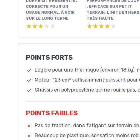
DURABILITÉ RESSENTIE :
PERFORMANCES DE COUP
CORRECTE POUR UN
: EFFICACE SUR PETIT
USAGE NORMAL, À VOIR
TERRAIN, LIMITE EN HERB
SUR LE LONG TERME
TRÈS HAUTE
★★★★★
★★★★★
★★★★★
★★★★★
POINTS FORTS
Légère pour une thermique (environ 18 kg), m
Moteur 123 cm³ suffisamment puissant pour
Châssis en polypropylène qui ne rouille pas,
POINTS FAIBLES
Pas de traction, donc fatigant sur terrain e
Beaucoup de plastique, sensation moins robu