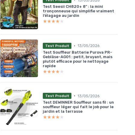
13/05/2026
Test Produit
Test Seesii CH820+ 8" : la mini
tronçonneuse qui simplifie vraiment
l’élagage au jardin
★★★★★
★★★★★
•
13/05/2026
Test Produit
Test Souffleur Batterie Purova PR-
Gebläse-AG01 : petit, bruyant, mais
plutôt efficace pour le nettoyage
rapide
★★★★★
★★★★★
•
13/05/2026
Test Produit
Test DEWINNER Souffleur sans fil : un
souffleur léger qui fait le job pour le
jardin et la terrasse
★★★★★
★★★★★