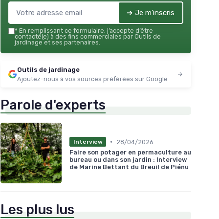
➔ Je m'inscris
*
En remplissant ce formulaire, j’accepte d’être
contacté(e) à des fins commerciales par Outils de
jardinage et ses partenaires.
Outils de jardinage
Ajoutez-nous à vos sources préférées sur Google
Parole d'experts
•
28/04/2026
Interview
Faire son potager en permaculture au
bureau ou dans son jardin : Interview
de Marine Bettant du Breuil de Piénu
Les plus lus