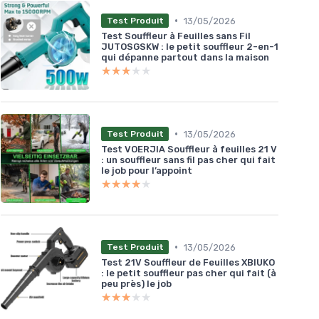
•
13/05/2026
Test Produit
Test Souffleur à Feuilles sans Fil
JUTOSGSKW : le petit souffleur 2-en-1
qui dépanne partout dans la maison
★★★★★
★★★★★
•
13/05/2026
Test Produit
Test VOERJIA Souffleur à feuilles 21 V
: un souffleur sans fil pas cher qui fait
le job pour l’appoint
★★★★★
★★★★★
•
13/05/2026
Test Produit
Test 21V Souffleur de Feuilles XBIUKO
: le petit souffleur pas cher qui fait (à
peu près) le job
★★★★★
★★★★★