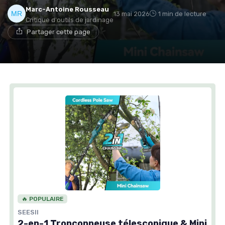
Marc-Antoine Rousseau
13 mai 2026
1 min de lecture
Critique d'outils de jardinage
Partager cette page
🔥 POPULAIRE
SEESII
2-en-1 Tronçonneuse télescopique & Mini