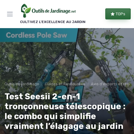
Panneau de gestion des cookies
TOPs
CULTIVEZ L'EXCELLENCE AU JARDIN
Outils de jardinage
Guides et Ressources
Avis d'experts et rec
Test Seesii 2-en-1
tronçonneuse télescopique :
le combo qui simplifie
vraiment l’élagage au jardin