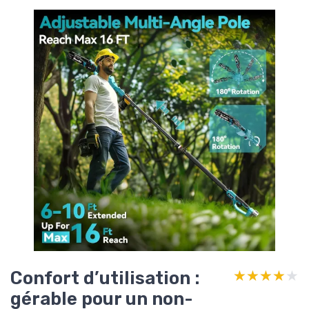
Confort d’utilisation :
★★★★★
★★★★★
gérable pour un non-