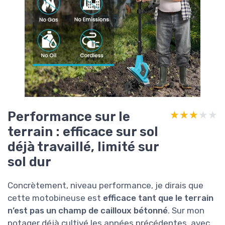
Performance sur le
★★★★★
★★★★★
terrain : efficace sur sol
déjà travaillé, limité sur
sol dur
Concrètement, niveau performance, je dirais que
cette motobineuse est
efficace tant que le terrain
n’est pas un champ de cailloux bétonné
. Sur mon
potager déjà cultivé les années précédentes, avec