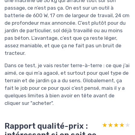
une machine de 50 kg qui arrache tout sur son
passage, ce n’est pas ça. On est sur un outil à
batterie de 600 W, 17 cm de largeur de travail, 24 cm
de profondeur max annoncée. C’est plutôt pour du
jardin de particulier, sol déjà travaillé ou au moins
pas béton. L’avantage, c’est que ça reste léger,
assez maniable, et que ça ne fait pas un bruit de
tracteur.
Dans ce test, je vais rester terre-à-terre : ce que j’ai
aimé, ce qui m’a agacé, et surtout pour quel type de
terrain et de jardin ça a du sens. Globalement, ça
fait le job pour ce pour quoi c’est pensé, mais il y a
quelques limites à bien avoir en tête avant de
cliquer sur "acheter".
Rapport qualité-prix :
★★★★★
★★★★★
intéressant si on sait ce