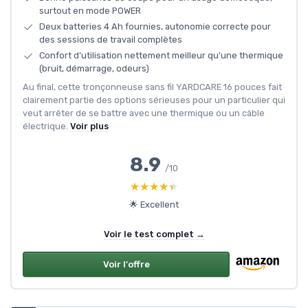
surtout en mode POWER
Deux batteries 4 Ah fournies, autonomie correcte pour
des sessions de travail complètes
Confort d’utilisation nettement meilleur qu’une thermique
(bruit, démarrage, odeurs)
Au final, cette tronçonneuse sans fil YARDCARE 16 pouces fait
clairement partie des options sérieuses pour un particulier qui
veut arrêter de se battre avec une thermique ou un câble
électrique.
Voir plus
8.9
/10
★★★★★
★★★★★
🌟 Excellent
Voir le test complet →
Voir l'offre