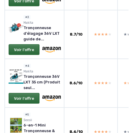
Voir l'offre
#3
Makita
Tronçonneuse
d'élagage 36V LXT
8.7/10
★★★★★
★★★★★
★★
★★
guide de...
Voir l'offre
#4
Makita
Tronçonneuse 36V
LXT 35 cm (Produit
8.6/10
★★★★★
★★★★★
★★
★★
seul...
Voir l'offre
#5
Seesii
6-en-1 Mini
Tronçonneuse &
8.4/10
★★★★★
★★★★★
★★
★★