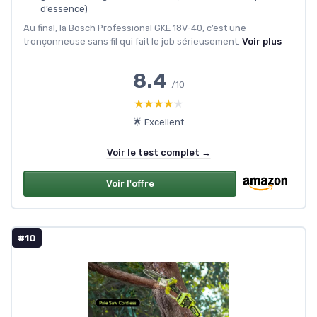
d’essence)
Au final, la Bosch Professional GKE 18V-40, c’est une
tronçonneuse sans fil qui fait le job sérieusement.
Voir plus
8.4
/10
★★★★★
★★★★★
🌟 Excellent
Voir le test complet →
Voir l'offre
#10