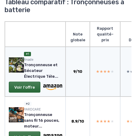
Tableau comparatif : Tronçonneuses à
batterie
Rapport
Note
qualité-
globale
prix
Des
#1
finade
Tronçonneuse et
Sécateur
9/10
★★★★★
★★★★★
★★
★★
Électrique Téle...
Voir l'offre
#2
YARDCARE
Tronçonneuse
sans fil 16 pouces,
8.9/10
★★★★★
★★★★★
★★
★★
moteur...