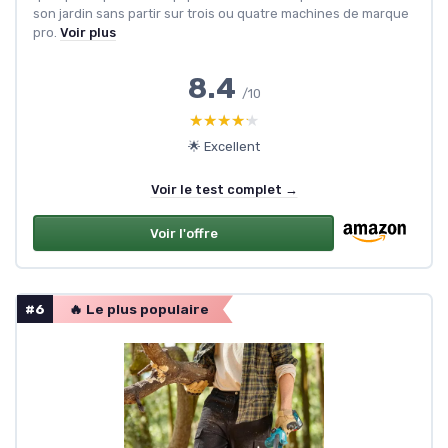
son jardin sans partir sur trois ou quatre machines de marque
pro.
Voir plus
8.4
/10
★★★★★
★★★★★
🌟 Excellent
Voir le test complet →
Voir l'offre
#6
🔥 Le plus populaire