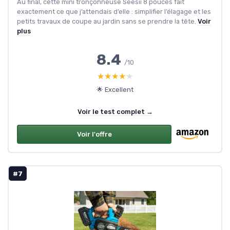
Au final, cette mini tronçonneuse Seesii 8 pouces fait
exactement ce que j’attendais d’elle : simplifier l’élagage et les
petits travaux de coupe au jardin sans se prendre la tête.
Voir
plus
8.4
/10
★★★★★
★★★★★
🌟 Excellent
Voir le test complet →
Voir l'offre
#7