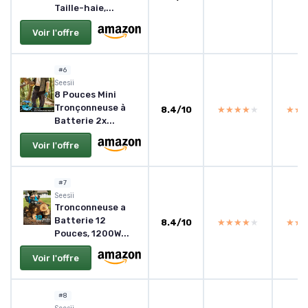
Taille-haie,...
Voir l'offre
#6
Seesii
8 Pouces Mini
Tronçonneuse à
8.4/10
★★★★★
★★★★★
★★
★★
Batterie 2x...
Voir l'offre
#7
Seesii
Tronconneuse a
Batterie 12
8.4/10
★★★★★
★★★★★
★★
★★
Pouces, 1200W...
Voir l'offre
#8