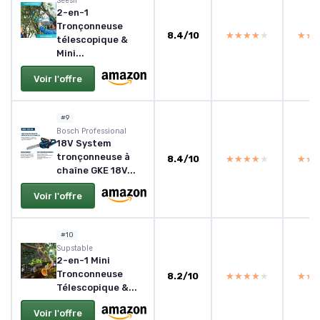
Seesii
2-en-1
Tronçonneuse
8.4/10
★★★★★
★★★★★
★★
★★
télescopique &
Mini...
Voir l'offre
#9
Bosch Professional
18V System
tronçonneuse à
8.4/10
★★★★★
★★★★★
★★
★★
chaîne GKE 18V...
Voir l'offre
#10
Supstable
2-en-1 Mini
Tronconneuse
8.2/10
★★★★★
★★★★★
★★
★★
Télescopique &...
Voir l'offre