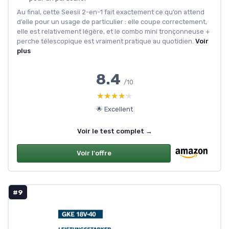
Au final, cette Seesii 2-en-1 fait exactement ce qu’on attend
d’elle pour un usage de particulier : elle coupe correctement,
elle est relativement légère, et le combo mini tronçonneuse +
perche télescopique est vraiment pratique au quotidien.
Voir
plus
8.4
/10
★★★★★
★★★★★
🌟 Excellent
Voir le test complet →
Voir l'offre
#9