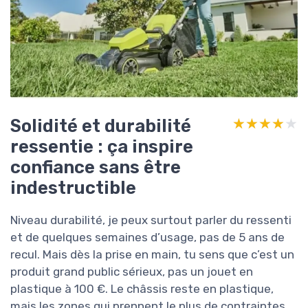
Solidité et durabilité
★★★★★
★★★★★
ressentie : ça inspire
confiance sans être
indestructible
Niveau durabilité, je peux surtout parler du ressenti
et de quelques semaines d’usage, pas de 5 ans de
recul. Mais dès la prise en main, tu sens que c’est un
produit grand public sérieux, pas un jouet en
plastique à 100 €. Le châssis reste en plastique,
mais les zones qui prennent le plus de contraintes