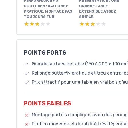
PERFORMANCE AU
PRÉSENTATION : UNE
QUOTIDIEN : RALLONGE
GRANDE TABLE
PRATIQUE, MONTAGE PAS
EXTENSIBLE ASSEZ
TOUJOURS FUN
SIMPLE
★★★★★
★★★★★
★★★★★
★★★★★
POINTS FORTS
Grande surface de table (150 à 200 x 100 cm)
Rallonge butterfly pratique et trou central p
Prix attractif pour une table en vrai bois d’e
POINTS FAIBLES
Montage parfois compliqué, avec des perçage
Finition moyenne et durabilité très dépendant