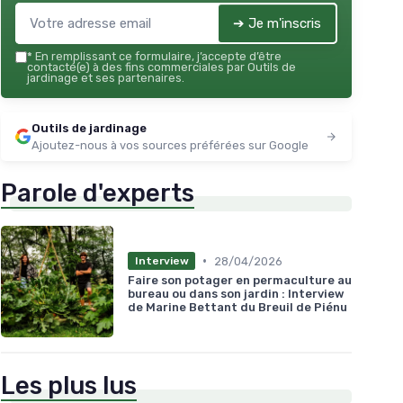
➔ Je m'inscris
*
En remplissant ce formulaire, j’accepte d’être
contacté(e) à des fins commerciales par Outils de
jardinage et ses partenaires.
Outils de jardinage
Ajoutez-nous à vos sources préférées sur Google
Parole d'experts
•
28/04/2026
Interview
Faire son potager en permaculture au
bureau ou dans son jardin : Interview
de Marine Bettant du Breuil de Piénu
Les plus lus