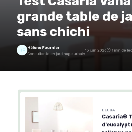
Test Casaria Vana
grande table de jar
sans chichi
Hélène Fournier
13 juin 2026
1 min de le
Consultante en jardinage urbain
DEUBA
Casaria® T
d'eucalypt