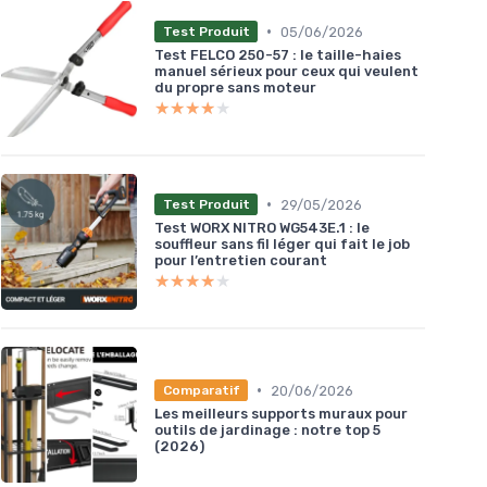
•
05/06/2026
Test Produit
Test FELCO 250-57 : le taille-haies
manuel sérieux pour ceux qui veulent
du propre sans moteur
★★★★★
★★★★★
•
29/05/2026
Test Produit
Test WORX NITRO WG543E.1 : le
souffleur sans fil léger qui fait le job
pour l’entretien courant
★★★★★
★★★★★
•
20/06/2026
Comparatif
Les meilleurs supports muraux pour
outils de jardinage : notre top 5
(2026)