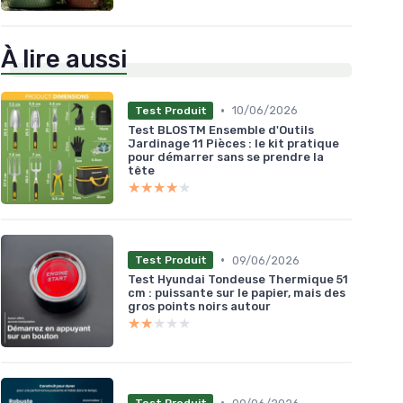
À lire aussi
•
10/06/2026
Test Produit
Test BLOSTM Ensemble d'Outils
Jardinage 11 Pièces : le kit pratique
pour démarrer sans se prendre la
tête
★★★★★
★★★★★
•
09/06/2026
Test Produit
Test Hyundai Tondeuse Thermique 51
cm : puissante sur le papier, mais des
gros points noirs autour
★★★★★
★★★★★
•