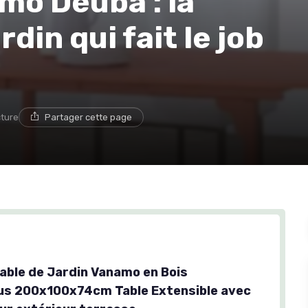
mo Deuba : la
din qui fait le job
cture
Partager cette page
able de Jardin Vanamo en Bois
us 200x100x74cm Table Extensible avec