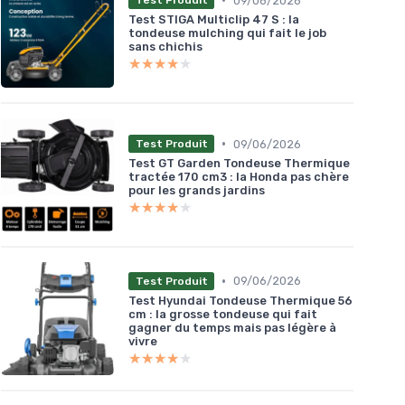
09/06/2026
Test Produit
Test STIGA Multiclip 47 S : la
tondeuse mulching qui fait le job
sans chichis
★★★★★
★★★★★
•
09/06/2026
Test Produit
Test GT Garden Tondeuse Thermique
tractée 170 cm3 : la Honda pas chère
pour les grands jardins
★★★★★
★★★★★
•
09/06/2026
Test Produit
Test Hyundai Tondeuse Thermique 56
cm : la grosse tondeuse qui fait
gagner du temps mais pas légère à
vivre
★★★★★
★★★★★