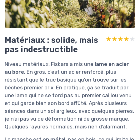
Matériaux : solide, mais
★★★★★
★★★★★
pas indestructible
Niveau matériaux, Fiskars a mis une
lame en acier
au bore
. En gros, c’est un acier renforcé, plus
résistant que le truc basique qu’on trouve sur les
bêches premier prix. En pratique, ça se traduit par
une lame qui ne se tord pas au premier caillou venu
et qui garde bien son bord affûté. Après plusieurs
séances dans un sol argileux, avec quelques pierres,
je n’ai pas vu de déformation ni de grosse marque.
Quelques rayures normales, mais rien d’alarmant.
Le manche est en
métal
, pas en bois, ce qui limite le