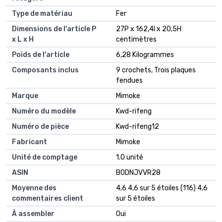
Type de matériau
Fer
Dimensions de l'article P
27P x 162,4l x 20,5H
x L x H
centimètres
Poids de l'article
6,28 Kilogrammes
Composants inclus
9 crochets, Trois plaques
fendues
Marque
Mimoke
Numéro du modèle
Kwd-rifeng
Numéro de pièce
Kwd-rifeng12
Fabricant
Mimoke
Unité de comptage
1.0 unité
ASIN
B0DNJVVR28
Moyenne des
4,6 4,6 sur 5 étoiles (116) 4,6
commentaires client
sur 5 étoiles
À assembler
Oui