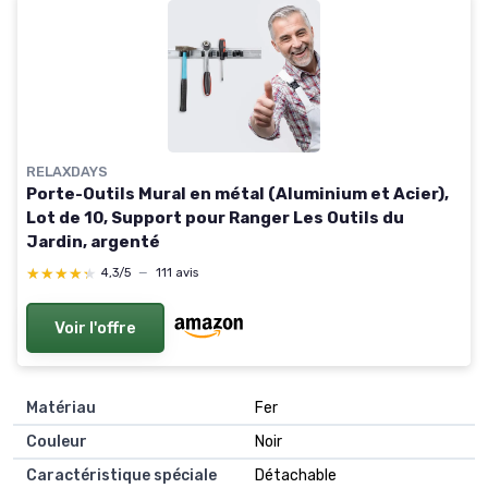
RELAXDAYS
Porte-Outils Mural en métal (Aluminium et Acier),
Lot de 10, Support pour Ranger Les Outils du
Jardin, argenté
★★★★★
★★★★★
4,3/5
—
111 avis
Voir l'offre
Matériau
Fer
Couleur
Noir
Caractéristique spéciale
Détachable