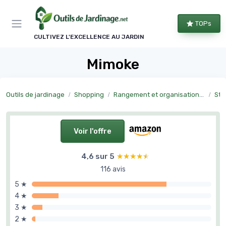
Panneau de gestion des cookies
TOPs
CULTIVEZ L'EXCELLENCE AU JARDIN
Mimoke
Outils de jardinage
Shopping
Rangement et organisation du jardin
Sto
Voir l'offre
4,6 sur 5
★★★★★
★★★★★
116 avis
5 ★
4 ★
3 ★
2 ★