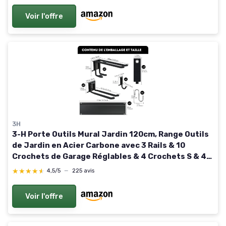
Voir l'offre
3H
3-H Porte Outils Mural Jardin 120cm, Range Outils
de Jardin en Acier Carbone avec 3 Rails & 10
Crochets de Garage Réglables & 4 Crochets S & 4
Sangles - Support Mural Modulable pour Ski Balai
★★★★★
★★★★★
4,5/5
—
225 avis
Râteau 120cm Noir
Voir l'offre