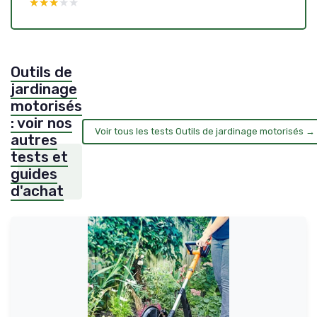
★★★★★
★★★★★
Outils de
jardinage
motorisés
: voir nos
Voir tous les tests Outils de jardinage motorisés →
autres
tests et
guides
d'achat