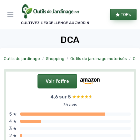
Panneau de gestion des cookies
TOPs
CULTIVEZ L'EXCELLENCE AU JARDIN
DCA
Outils de jardinage
Shopping
Outils de jardinage motorisés
Out
Voir l'offre
4,6 sur 5
★★★★★
★★★★★
75 avis
5 ★
4 ★
3 ★
2 ★