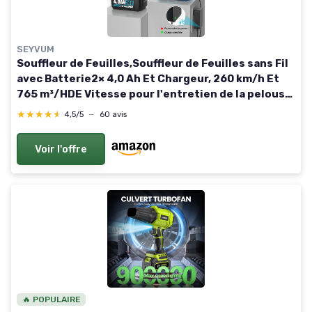
SEYVUM
Souffleur de Feuilles,Souffleur de Feuilles sans Fil
avec Batterie2× 4,0 Ah Et Chargeur, 260 km/h Et
765 m³/HDE Vitesse pour l'entretien de la pelouse,
Le soufflage de la Neige, et Le dépoussiérage Bleu
★★★★★
★★★★★
4,5/5
—
60 avis
Voir l'offre
🔥 POPULAIRE