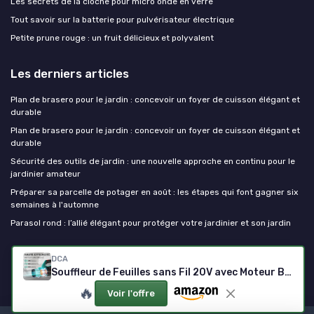
Les secrets de la cloche pour micro onde en verre
Tout savoir sur la batterie pour pulvérisateur électrique
Petite prune rouge : un fruit délicieux et polyvalent
Les derniers articles
Plan de brasero pour le jardin : concevoir un foyer de cuisson élégant et
durable
Plan de brasero pour le jardin : concevoir un foyer de cuisson élégant et
durable
Sécurité des outils de jardin : une nouvelle approche en continu pour le
jardinier amateur
Préparer sa parcelle de potager en août : les étapes qui font gagner six
semaines à l'automne
Parasol rond : l’allié élégant pour protéger votre jardinier et son jardin
Outils de jardinage
DCA
Souffleur de Feuilles sans Fil 20V avec Moteur Brushless, Débit d'air 820 m³/h & 193 km/h, Batterie 4.0Ah Incluse, Ultra-Léger 1,5kg, Variateur de Vitesse pour Jardin, Allées et Poussière
🔥
Voir l'offre