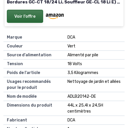
Bordures GC-CT 18/24 Li, Souffleur GE-CL 18 Li E) +
Batterie 4,0Ah et Chargeur
Voir l'offre
Marque
DCA
Couleur
Vert
Source d'alimentation
Alimenté par pile
Tension
18 Volts
Poids de l'article
3,5 Kilogrammes
Usages recommandés
Nettoyage de jardin et allées
pour le produit
Nom de modèle
ADLB20142-DE
Dimensions du produit
44L x 25,4l x 24,5H
centimètres
Fabricant
DCA