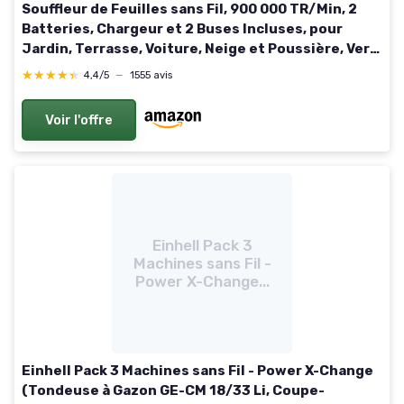
Souffleur de Feuilles sans Fil, 900 000 TR/Min, 2
Batteries, Chargeur et 2 Buses Incluses, pour
Jardin, Terrasse, Voiture, Neige et Poussière, Vert
Vif
★★★★★
★★★★★
4,4/5
—
1555 avis
Voir l'offre
Einhell Pack 3
Machines sans Fil -
Power X-Change...
Einhell Pack 3 Machines sans Fil - Power X-Change
(Tondeuse à Gazon GE-CM 18/33 Li, Coupe-