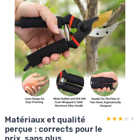
Matériaux et qualité
★★★★★
★★★★★
perçue : corrects pour le
prix, sans plus