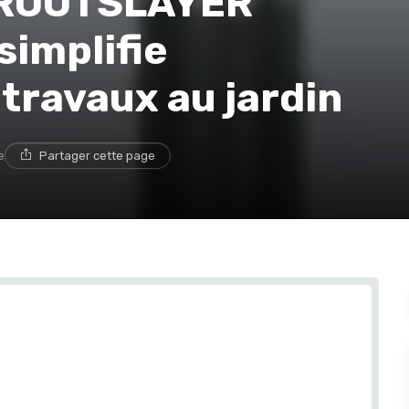
e ROOTSLAYER
 simplifie
 travaux au jardin
e
Partager cette page