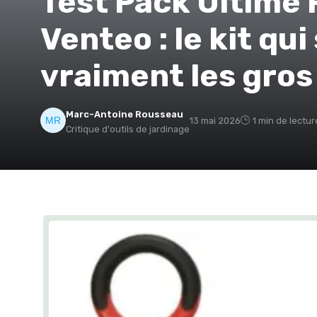
Test Pack Ultim
Venteo : le kit qui
vraiment les gros
Marc-Antoine Rousseau
13 mai 2026
1 min de lectur
Critique d'outils de jardinage