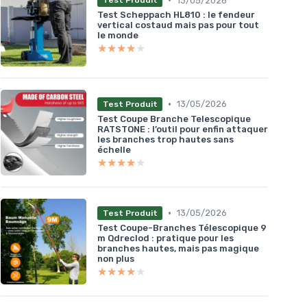
13/05/2026
Test Produit
Test Scheppach HL810 : le fendeur
vertical costaud mais pas pour tout
le monde
★★★★★
★★★★★
•
13/05/2026
Test Produit
Test Coupe Branche Telescopique
RATSTONE : l’outil pour enfin attaquer
les branches trop hautes sans
échelle
★★★★★
★★★★★
•
13/05/2026
Test Produit
Test Coupe-Branches Télescopique 9
m Qdreclod : pratique pour les
branches hautes, mais pas magique
non plus
★★★★★
★★★★★