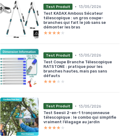
•
13/05/2026
Test Produit
Test KADAX Amboss Sécateur
télescopique : un gros coupe-
branches qui fait le job sans se
démonter les bras
★★★★★
★★★★★
•
13/05/2026
Test Produit
Test Coupe Branche Télescopique
RATSTONE : pratique pour les
branches hautes, mais pas sans
défauts
★★★★★
★★★★★
•
13/05/2026
Test Produit
Test Seesii 2-en-1 tronçonneuse
télescopique : le combo qui simplifie
vraiment l’élagage au jardin
★★★★★
★★★★★