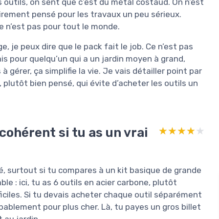
s outils, on sent que c’est du métal costaud. On n’est
lairement pensé pour les travaux un peu sérieux.
ce n’est pas pour tout le monde.
 je peux dire que le pack fait le job. Ce n’est pas
mais pour quelqu’un qui a un jardin moyen à grand,
 gérer, ça simplifie la vie. Je vais détailler point par
 plutôt bien pensé, qui évite d’acheter les outils un
cohérent si tu as un vrai
★★★★★
★★★★★
é, surtout si tu compares à un kit basique de grande
e : ici, tu as 6 outils en acier carbone, plutôt
ficiles. Si tu devais acheter chaque outil séparément
ablement pour plus cher. Là, tu payes un gros billet