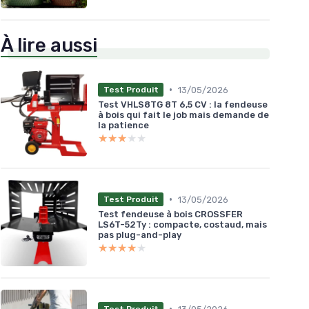
À lire aussi
•
13/05/2026
Test Produit
Test VHLS8TG 8T 6,5 CV : la fendeuse
à bois qui fait le job mais demande de
la patience
★★★★★
★★★★★
•
13/05/2026
Test Produit
Test fendeuse à bois CROSSFER
LS6T-52Ty : compacte, costaud, mais
pas plug-and-play
★★★★★
★★★★★
•