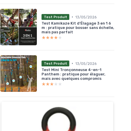
•
13/05/2026
Test Produit
Test Kamikaze Kit d’Élagage 3 en 1 6
m : pratique pour bosser sans échelle,
mais pas parfait
★★★★★
★★★★★
•
13/05/2026
Test Produit
Test Mini Tronçonneuse 4-en-1
Panthem : pratique pour élaguer,
mais avec quelques compromis
★★★★★
★★★★★