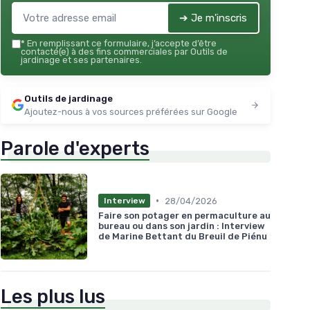
➔ Je m'inscris
*
En remplissant ce formulaire, j’accepte d’être
contacté(e) à des fins commerciales par Outils de
jardinage et ses partenaires.
Outils de jardinage
Ajoutez-nous à vos sources préférées sur Google
Parole d'experts
•
28/04/2026
Interview
Faire son potager en permaculture au
bureau ou dans son jardin : Interview
de Marine Bettant du Breuil de Piénu
Les plus lus