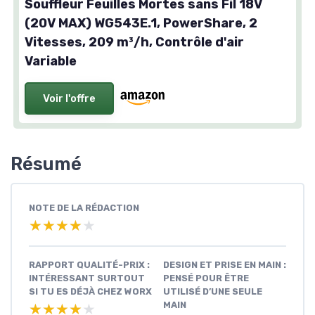
Souffleur Feuilles Mortes sans Fil 18V
(20V MAX) WG543E.1, PowerShare, 2
Vitesses, 209 m³/h, Contrôle d'air
Variable
Voir l'offre
Résumé
NOTE DE LA RÉDACTION
★★★★★
★★★★★
RAPPORT QUALITÉ-PRIX :
DESIGN ET PRISE EN MAIN :
INTÉRESSANT SURTOUT
PENSÉ POUR ÊTRE
SI TU ES DÉJÀ CHEZ WORX
UTILISÉ D’UNE SEULE
MAIN
★★★★★
★★★★★