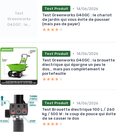
•
14/06/2026
Test Produit
Test
Test Greenworks G40GC : le chariot
Greenworks
de jardin qui vous évite de pousser
(mais pas de payer)
G40GC : le...
★★★★★
★★★★★
•
14/06/2026
Test Produit
Test Greenworks G40GC : la brouette
électrique qui épargne un peu le
dos… mais pas complètement le
portefeuille
★★★★★
★★★★★
•
14/06/2026
Test Produit
Test Brouette électrique 100 L / 260
kg / 500 W : le coup de pouce qui évite
de se casser le dos
★★★★★
★★★★★