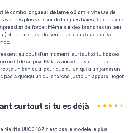
est le combo
longueur de lame 60 cm
+ vitesse de
avances plus vite sur de longues haies, tu repasses
impression de forcer. Même sur des branches un peu
e), il ne cale pas. On sent que le moteur a de la
choc.
e ressent au bout d’un moment, surtout si tu bosses
un outil de ce prix, Makita aurait pu soigner un peu
reste un bon outil pour quelqu’un qui a un jardin un
ais pas à quelqu’un qui cherche juste un appareil léger
ant surtout si tu es déjà
★★★★★
★★★★★
: ce Makita UH004GZ n’est pas le modèle le plus