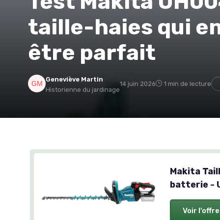
Test Makita UH004
taille-haies qui e
être parfait
Geneviève Martin
14 juin 2026
1 min de lecture
Historienne du jardinage
Makita Tai
batterie -
Voir l'offre