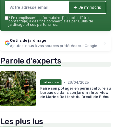
➔ Je m'inscris
*
En remplissant ce formulaire, j’accepte d’être
contacté(e) à des fins commerciales par Outils de
jardinage et ses partenaires.
Outils de jardinage
Ajoutez-nous à vos sources préférées sur Google
Parole d'experts
•
28/04/2026
Interview
Faire son potager en permaculture au
bureau ou dans son jardin : Interview
de Marine Bettant du Breuil de Piénu
Les plus lus