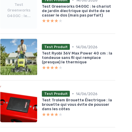
14/06/2026
Test Produit
Test
Test Greenworks G40GC : le chariot
Greenworks
de jardin électrique qui évite de se
casser le dos (mais pas parfait)
G40GC : le...
★★★★★
★★★★★
•
14/06/2026
Test Produit
Test Ryobi 36V Max Power 40 cm : la
tondeuse sans fil qui remplace
(presque) le thermique
★★★★★
★★★★★
•
14/06/2026
Test Produit
Test Trolem Brouette Électrique : la
brouette qui vous évite de pousser
dans les côtes
★★★★★
★★★★★