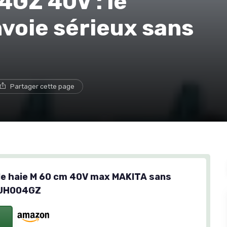
GZ 40V : le
nvoie sérieux sans
Partager cette page
lle haie M 60 cm 40V max MAKITA sans
 UH004GZ