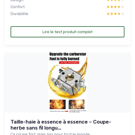
Confort
★★★★★
★★★★★
Durabilite
★★★★★
★★★★★
Lire le test produit complet
Taille-haie à essence à essence – Coupe-
herbe sans fil longu...
Ça coupe fort, mais pas pour tout le monde