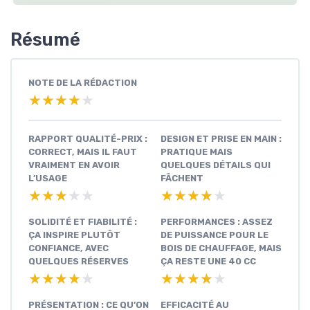
Résumé
NOTE DE LA RÉDACTION
★★★★★
★★★★★
RAPPORT QUALITÉ-PRIX :
DESIGN ET PRISE EN MAIN :
CORRECT, MAIS IL FAUT
PRATIQUE MAIS
VRAIMENT EN AVOIR
QUELQUES DÉTAILS QUI
L’USAGE
FÂCHENT
★★★★★
★★★★★
★★★★★
★★★★★
SOLIDITÉ ET FIABILITÉ :
PERFORMANCES : ASSEZ
ÇA INSPIRE PLUTÔT
DE PUISSANCE POUR LE
CONFIANCE, AVEC
BOIS DE CHAUFFAGE, MAIS
QUELQUES RÉSERVES
ÇA RESTE UNE 40 CC
★★★★★
★★★★★
★★★★★
★★★★★
PRÉSENTATION : CE QU’ON
EFFICACITÉ AU