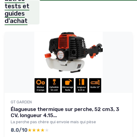
tests et
guides
d'achat
GT GARDEN
Élagueuse thermique sur perche, 52 cm3, 3
CV, longueur 4.15...
La perche pas chère qui envoie mais qui pèse
8.0/10
★★★★★
★★★★★