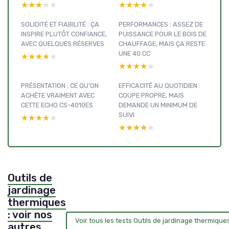
★★★★★
★★★★★
★★★★★
★★★★★
SOLIDITÉ ET FIABILITÉ : ÇA
PERFORMANCES : ASSEZ DE
INSPIRE PLUTÔT CONFIANCE,
PUISSANCE POUR LE BOIS DE
AVEC QUELQUES RÉSERVES
CHAUFFAGE, MAIS ÇA RESTE
UNE 40 CC
★★★★★
★★★★★
★★★★★
★★★★★
PRÉSENTATION : CE QU’ON
EFFICACITÉ AU QUOTIDIEN :
ACHÈTE VRAIMENT AVEC
COUPE PROPRE, MAIS
CETTE ECHO CS-4010ES
DEMANDE UN MINIMUM DE
SUIVI
★★★★★
★★★★★
★★★★★
★★★★★
Outils de
jardinage
thermiques
: voir nos
Voir tous les tests Outils de jardinage thermiqu
autres