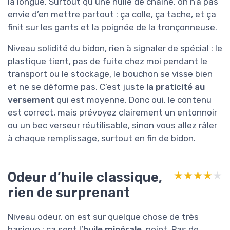
la longue. Surtout qu’une huile de chaîne, on n’a pas
envie d’en mettre partout : ça colle, ça tache, et ça
finit sur les gants et la poignée de la tronçonneuse.
Niveau solidité du bidon, rien à signaler de spécial : le
plastique tient, pas de fuite chez moi pendant le
transport ou le stockage, le bouchon se visse bien
et ne se déforme pas. C’est juste
la praticité au
versement
qui est moyenne. Donc oui, le contenu
est correct, mais prévoyez clairement un entonnoir
ou un bec verseur réutilisable, sinon vous allez râler
à chaque remplissage, surtout en fin de bidon.
Odeur d’huile classique,
★★★★★
★★★★★
rien de surprenant
Niveau odeur, on est sur quelque chose de très
basique : ça sent l’
huile minérale
, point. Pas de