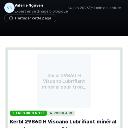
Valérie Nguyen
14 juin 2026
1 min de lecture
Expert en jardinage biologique
Partager cette page
Kerbl 29860 H
Viscano Lubrifiant
minéral pour tron...
⭐ TRÈS BIEN NOTÉ
🔥 POPULAIRE
Kerbl 29860 H Viscano Lubrifiant minéral