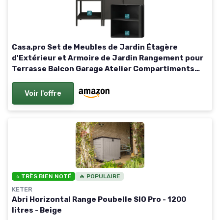
Casa.pro Set de Meubles de Jardin Étagère
d'Extérieur et Armoire de Jardin Rangement pour
Terrasse Balcon Garage Atelier Compartiments
Ouverts et Fermés Acier Laqué Noir Mat et Argent
Voir l'offre
⭐ TRÈS BIEN NOTÉ
🔥 POPULAIRE
KETER
Abri Horizontal Range Poubelle SIO Pro - 1200
litres - Beige