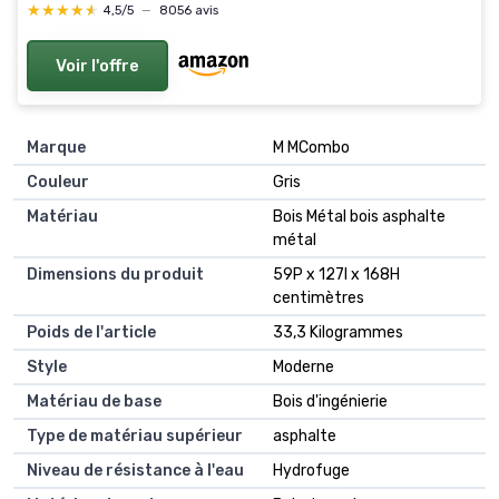
★★★★★
★★★★★
4,5/5
—
8056 avis
Voir l'offre
Marque
M MCombo
Couleur
Gris
Matériau
Bois Métal bois asphalte
métal
Dimensions du produit
59P x 127l x 168H
centimètres
Poids de l'article
33,3 Kilogrammes
Style
Moderne
Matériau de base
Bois d'ingénierie
Type de matériau supérieur
asphalte
Niveau de résistance à l'eau
Hydrofuge