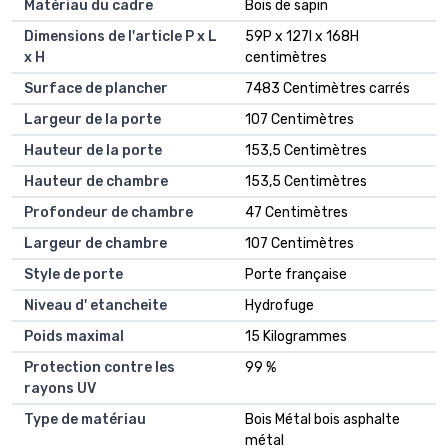
Matériau du cadre
Bois de sapin
Dimensions de l'article P x L
59P x 127l x 168H
x H
centimètres
Surface de plancher
7483 Centimètres carrés
Largeur de la porte
107 Centimètres
Hauteur de la porte
153,5 Centimètres
Hauteur de chambre
153,5 Centimètres
Profondeur de chambre
47 Centimètres
Largeur de chambre
107 Centimètres
Style de porte
Porte française
Niveau d' etancheite
Hydrofuge
Poids maximal
15 Kilogrammes
Protection contre les
99 %
rayons UV
Type de matériau
Bois Métal bois asphalte
métal