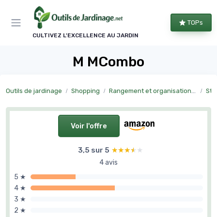
Panneau de gestion des cookies
TOPs
CULTIVEZ L'EXCELLENCE AU JARDIN
M MCombo
Outils de jardinage
Shopping
Rangement et organisation du jardin
Sto
Voir l'offre
3,5 sur 5
★★★★★
★★★★★
4 avis
5 ★
4 ★
3 ★
2 ★