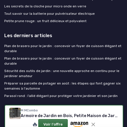
Les secrets de la cloche pour micro onde en verre
Tout savoir sur la batterie pour pulvérisateur électrique
Petite prune rouge : un fruit délicieux et polyvalent
Les derniers articles
Plan de brasero pour le jardin : concevoir un foyer de cuisson élégant et
durable
Plan de brasero pour le jardin : concevoir un foyer de cuisson élégant et
durable
Sécurité des outils de jardin : une nouvelle approche en continu pour le
jardinier amateur
Préparer sa parcelle de potager en août : les étapes qui font gagner six
semaines à l'automne
Parasol rond : l’allié élégant pour protéger votre jardinier et son jardin
Outils de jardinage
M MCombo
Armoire de Jardin en Bois, Petite Maison de Jardin résistante aux intempéries, abri de Jardin Outdoor, pour l'extérieur Balcon Terrasse, 59×127×168 cm, 0912EY-F (Gris)
🔥
Voir l'offre