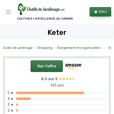
Panneau de gestion des cookies
TOPs
CULTIVEZ L'EXCELLENCE AU JARDIN
Keter
Outils de jardinage
Shopping
Rangement et organisation du jardin
Sto
Voir l'offre
4,5 sur 5
★★★★★
★★★★★
143 avis
5 ★
4 ★
3 ★
2 ★