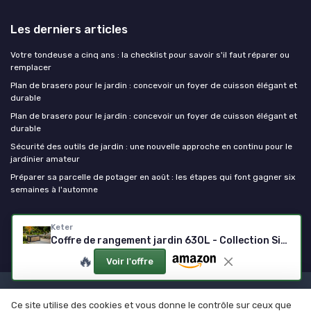
Les derniers articles
Votre tondeuse a cinq ans : la checklist pour savoir s'il faut réparer ou
remplacer
Plan de brasero pour le jardin : concevoir un foyer de cuisson élégant et
durable
Plan de brasero pour le jardin : concevoir un foyer de cuisson élégant et
durable
Sécurité des outils de jardin : une nouvelle approche en continu pour le
jardinier amateur
Préparer sa parcelle de potager en août : les étapes qui font gagner six
semaines à l'automne
Outils de jardinage
Keter
Coffre de rangement jardin 630L - Collection Signature - Aspect bois Douglas Pin
🔥
Voir l'offre
Mentions légales
Politique de confidentialité
Ce site utilise des cookies et vous donne le contrôle sur ceux que