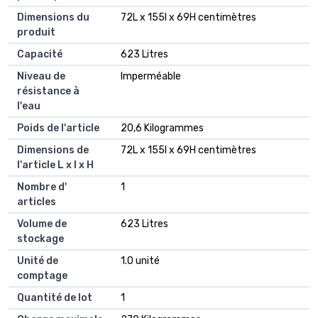
Dimensions du
72L x 155l x 69H centimètres
produit
Capacité
623 Litres
Niveau de
Imperméable
résistance à
l'eau
Poids de l'article
20,6 Kilogrammes
Dimensions de
72L x 155l x 69H centimètres
l'article L x l x H
Nombre d'
1
articles
Volume de
623 Litres
stockage
Unité de
1.0 unité
comptage
Quantité de lot
1