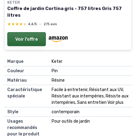
KETER
Coffre de jardin Cortina gris - 757 litres Gris 757
litres
★★★★★
★★★★★
4,4/5
—
275 avis
Voir l'offre
Marque
Keter
Couleur
Pin
Matériau
Résine
Caractéristique
Facile à entretenir, Résistant aux UV,
spéciale
Résistant aux intempéries, Résiste aux
intempéries, Sans entretien Voir plus
Style
contemporain
Usages
Pour outils de jardin
recommandés
pour le produit