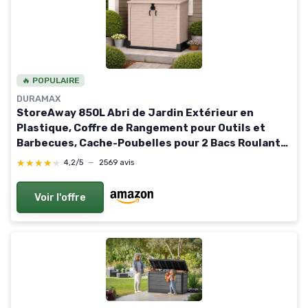
🔥 POPULAIRE
DURAMAX
StoreAway 850L Abri de Jardin Extérieur en
Plastique, Coffre de Rangement pour Outils et
Barbecues, Cache-Poubelles pour 2 Bacs Roulants,
Résistant aux Intempéries, 130x74x110 cm, Taupe
★★★★★
★★★★★
4,2/5
—
2569 avis
Chaud Flat Lid Warm Taupe 850L
Voir l'offre