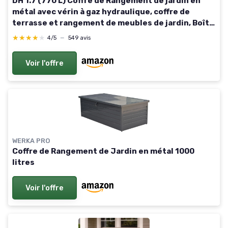
DH 1.7 (770 L) Coffre de Rangement de jardin en
métal avec vérin à gaz hydraulique, coffre de
terrasse et rangement de meubles de jardin, Boîte
de rangement coussins, anthracite 770L Gris
★★★★★
★★★★★
4/5
—
549 avis
Voir l'offre
WERKA PRO
Coffre de Rangement de Jardin en métal 1000
litres
Voir l'offre