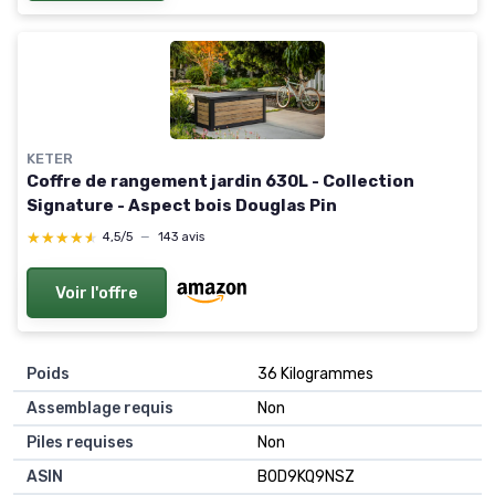
KETER
Coffre de rangement jardin 630L - Collection
Signature - Aspect bois Douglas Pin
★★★★★
★★★★★
4,5/5
—
143 avis
Voir l'offre
Poids
‎36 Kilogrammes
Assemblage requis
‎Non
Piles requises
‎Non
ASIN
B0D9KQ9NSZ