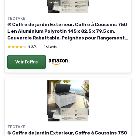
TECTAKE
® Coffre de jardin Exterieur, Coffre à Coussins 750
L en Aluminium Polyrotin 145 x 82,5 x 79,5 cm,
Couvercle Rabattable, Poignées pour Rangement
des Outils de Jardin, Jouets Marron Naturel
★★★★★
★★★★★
4,3/5
—
261 avis
Voir l'offre
TECTAKE
® Coffre de jardin Exterieur, Coffre à Coussins 750