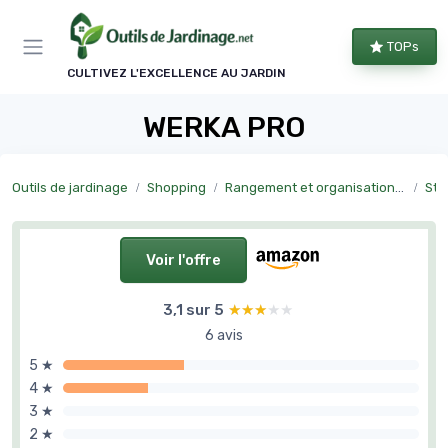
Panneau de gestion des cookies
TOPs
CULTIVEZ L'EXCELLENCE AU JARDIN
WERKA PRO
Outils de jardinage
Shopping
Rangement et organisation du jardin
Sto
Voir l'offre
3,1 sur 5
★★★★★
★★★★★
6 avis
5 ★
4 ★
3 ★
2 ★