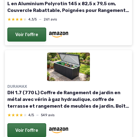
L en Aluminium Polyrotin 145 x 82,5 x 79,5 cm,
Couvercle Rabattable, Poignées pour Rangement
des Outils de Jardin, Jouets Gris Clair
★★★★★
★★★★★
4,3/5
—
261 avis
Voir l'offre
DURAMAX
DH 1.7 (770 L) Coffre de Rangement de jardin en
métal avec vérin à gaz hydraulique, coffre de
terrasse et rangement de meubles de jardin, Boîte
de rangement coussins, anthracite 770L Gris
★★★★★
★★★★★
4/5
—
549 avis
Voir l'offre