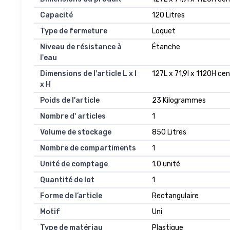
Capacité
120 Litres
Type de fermeture
Loquet
Niveau de résistance à
Étanche
l'eau
Dimensions de l'article L x l
127L x 71,9l x 1120H ce
x H
Poids de l'article
23 Kilogrammes
Nombre d' articles
1
Volume de stockage
850 Litres
Nombre de compartiments
1
Unité de comptage
1.0 unité
Quantité de lot
1
Forme de l’article
Rectangulaire
Motif
Uni
Type de matériau
Plastique