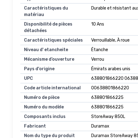
Caractéristiques du
Durable et résistant a
matériau
Disponibilité de pièces
10 Ans
détachées
Caractéristiques spéciales
Verrouillable, À roue
Niveau d' etancheite
Étanche
Mécanisme d’ouverture
Verrou
Pays d'origine
Émirats arabes unis
UPC
638801866220 0638
Code article international
00638801866220
Numéro de pièce
638801866225
Numéro du modèle
638801866225
Composants inclus
StoreAway 850L
Fabricant
Duramax
Nom du type du produit
Duramax StoreAway 850L