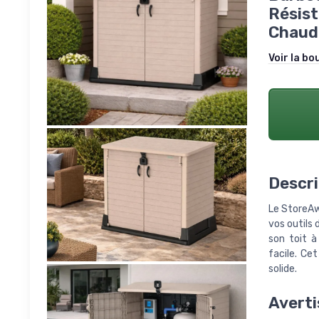
Résist
Chaud 
Voir la bo
Descri
Le StoreAw
vos outils 
son toit à
facile. Ce
solide.
Averti