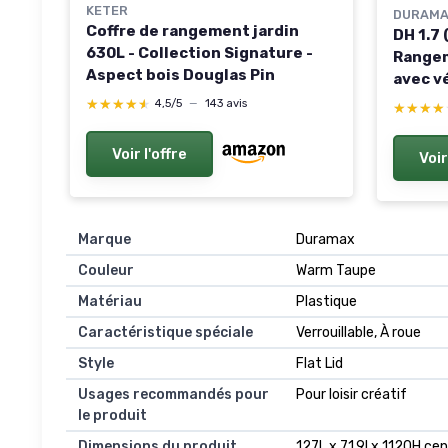
KETER
DURAMA
Coffre de rangement jardin
DH 1.7 
630L - Collection Signature -
Rangem
Aspect bois Douglas Pin
avec vé
coffre 
★★★★★
★★★★★
4,5/5
—
143 avis
★★★★
★★★★
rangem
jardin
Voir l'offre
Voir
coussi
Marque
Duramax
Couleur
Warm Taupe
Matériau
Plastique
Caractéristique spéciale
Verrouillable, À roue
Style
Flat Lid
Usages recommandés pour
Pour loisir créatif
le produit
Dimensions du produit
127L x 71,9l x 1120H ce