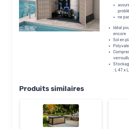
assur
probl
ne pa
Idéal po
encore
Sol en pl
Polyvale
Compren
verrouill
Stockage
: L 47 x
Produits similaires