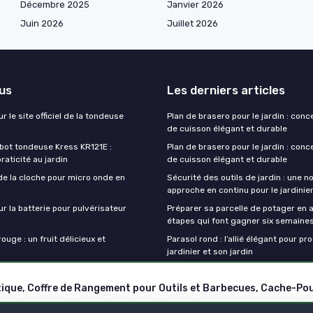
Décembre 2025
Janvier 2026
Juin 2026
Juillet 2026
lus
Les derniers articles
r le site officiel de la tondeuse
Plan de brasero pour le jardin : conc
de cuisson élégant et durable
obot tondeuse Kress KR121E :
Plan de brasero pour le jardin : conc
praticité au jardin
de cuisson élégant et durable
de la cloche pour micro onde en
Sécurité des outils de jardin : une n
approche en continu pour le jardini
ur la batterie pour pulvérisateur
Préparer sa parcelle de potager en a
étapes qui font gagner six semaine
ouge : un fruit délicieux et
Parasol rond : l’allié élégant pour pr
jardinier et son jardin