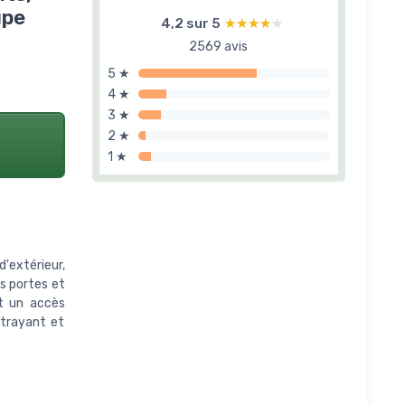
upe
4,2 sur 5
★★★★★
★★★★★
2569 avis
5 ★
4 ★
3 ★
2 ★
1 ★
'extérieur,
es portes et
et un accès
ttrayant et