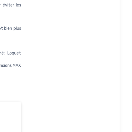
 éviter les
et bien plus
né; Loquet
ensions MAX