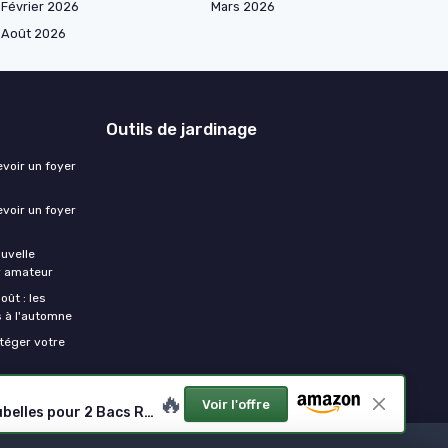
Février 2026
Mars 2026
Août 2026
Outils de jardinage
evoir un foyer
evoir un foyer
ouvelle
er amateur
oût : les
s à l'automne
otéger votre
🔥
Voir l'offre
StoreAway 850L Abri de Jardin Extérieur en Plastique, Coffre de Rangement pour Outils et Barbecues, Cache-Poubelles pour 2 Bacs Roulants, Résistant aux Intempéries, 130x74x110 cm, Taupe Chaud Flat Lid Warm Taupe 850L