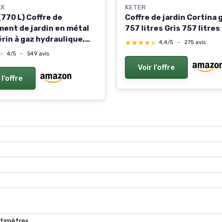
KETER
X
Coffre de jardin Cortina g
(770 L) Coffre de
757 litres Gris 757 litres
ent de jardin en métal
rin à gaz hydraulique,
★★★★★
★★★★★
4,4/5
—
275 avis
de terrasse et
★
★
4/5
—
549 avis
ent de meubles de
Voir l'offre
, Boîte de rangement
 l'offre
ns, anthracite 770L Gris
ntimètres