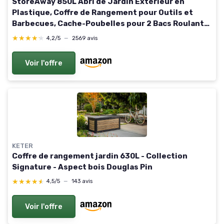
StoreAway 850L Abri de Jardin Extérieur en
Plastique, Coffre de Rangement pour Outils et
Barbecues, Cache-Poubelles pour 2 Bacs Roulants,
Résistant aux Intempéries, 130x74x110 cm, Taupe
★★★★★
★★★★★
4,2/5
—
2569 avis
Chaud Flat Lid Warm Taupe 850L
Voir l'offre
KETER
Coffre de rangement jardin 630L - Collection
Signature - Aspect bois Douglas Pin
★★★★★
★★★★★
4,5/5
—
143 avis
Voir l'offre