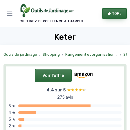
Panneau de gestion des cookies
TOPs
CULTIVEZ L'EXCELLENCE AU JARDIN
Keter
Outils de jardinage
Shopping
Rangement et organisation du jardin
Sto
Voir l'offre
4,4 sur 5
★★★★★
★★★★★
275 avis
5 ★
4 ★
3 ★
2 ★