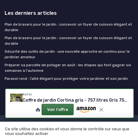
Les derniers articles
Plan de brasero pour le jardin : concevoir un foyer de cuisson élégant et
durable
Plan de brasero pour le jardin : concevoir un foyer de cuisson élégant et
durable
Sécurité des outils de jardin : une nouvelle approche en continu pour le
jardinier amateur
Préparer sa parcelle de potager en août : les étapes qui font gagner six
semaines à l'automne
Parasol rond : l’allié élégant pour protéger votre jardinier et son jardin
Outils de jardinage
Keter
Coffre de jardin Cortina gris - 757 litres Gris 757 litres
🔥
Voir l'offre
Mentions légales
Politique de confidentialité
Ce site utilise des cookies et vous donne le contrôle sur ceux que
© Outils de jardinage 2026
vous souhaitez activer