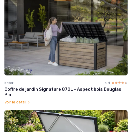
Keter
4.4
☆☆☆☆☆
★★★★★
Coffre de jardin Signature 870L - Aspect bois Douglas
Pin
Voir le détail