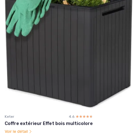
Keter
4.6
☆☆☆☆☆
★★★★★
Coffre extérieur Effet bois multicolore
Voir le détail