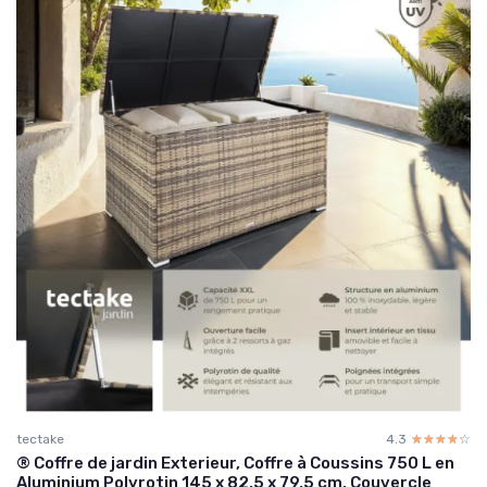
tectake
4.3
☆☆☆☆☆
★★★★★
® Coffre de jardin Exterieur, Coffre à Coussins 750 L en
Aluminium Polyrotin 145 x 82,5 x 79,5 cm, Couvercle