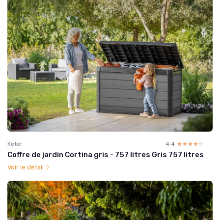
Keter
4.4
☆☆☆☆☆
★★★★★
Coffre de jardin Cortina gris - 757 litres Gris 757 litres
Voir le détail