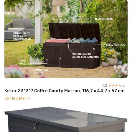
4.3
☆☆☆☆☆
★★★★★
Keter 231317 Coffre Comfy Marron, 116,7 x 44,7 x 57 cm
Voir le détail