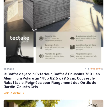
tectake
4.3
☆☆☆☆☆
★★★★★
® Coffre de jardin Exterieur, Coffre à Coussins 750 L en
Aluminium Polyrotin 145 x 82,5 x 79,5 cm, Couvercle
Rabattable, Poignées pour Rangement des Outils de
Jardin, Jouets Gris
Voir le détail