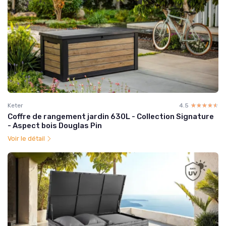
Keter
4.5
☆☆☆☆☆
★★★★★
Coffre de rangement jardin 630L - Collection Signature
- Aspect bois Douglas Pin
Voir le détail