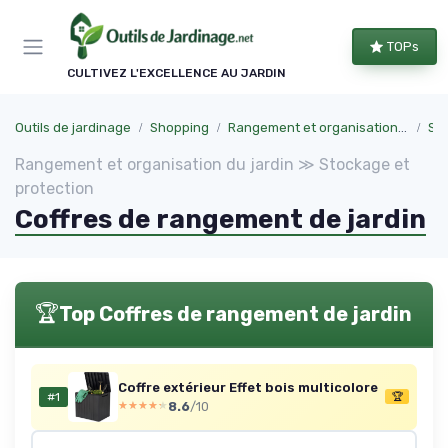
Panneau de gestion des cookies
TOPs
CULTIVEZ L'EXCELLENCE AU JARDIN
Outils de jardinage
Shopping
Rangement et organisation du jardin
Sto
Rangement et organisation du jardin ≫ Stockage et
protection
Coffres de rangement de jardin
🏆
Top Coffres de rangement de jardin
Coffre extérieur Effet bois multicolore
#1
🏆
8.6
/10
★★★★★
★★★★★