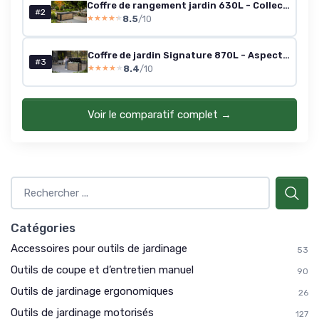
Coffre de rangement jardin 630L - Collection Signature - Aspect bois Douglas Pin
#2
8.5
/10
★★★★★
★★★★★
Coffre de jardin Signature 870L - Aspect bois Douglas Pin
#3
8.4
/10
★★★★★
★★★★★
Voir le comparatif complet →
Catégories
Accessoires pour outils de jardinage
53
Outils de coupe et d’entretien manuel
90
Outils de jardinage ergonomiques
26
Outils de jardinage motorisés
127