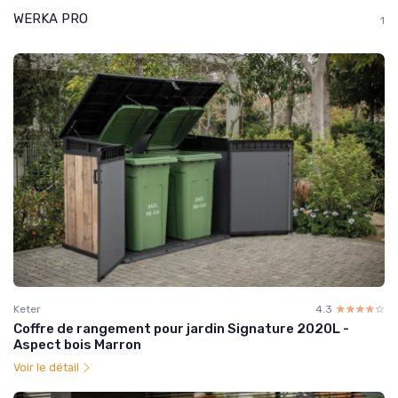
WERKA PRO
1
Keter
4.3
☆☆☆☆☆
★★★★★
Coffre de rangement pour jardin Signature 2020L -
Aspect bois Marron
Voir le détail