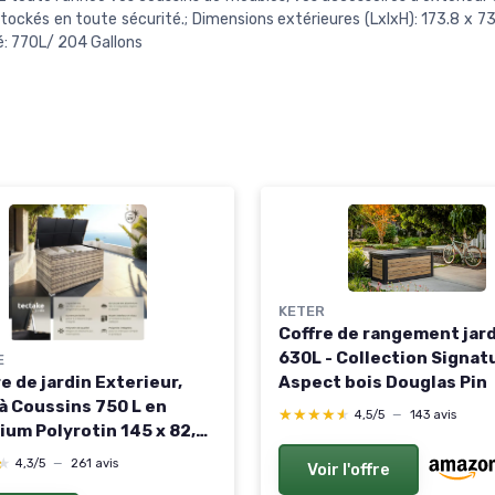
tockés en toute sécurité.; Dimensions extérieures (LxlxH): 173.8 x 73
: 770L/ 204 Gallons
KETER
Coffre de rangement jar
630L - Collection Signatu
E
e de jardin Exterieur,
Aspect bois Douglas Pin
 à Coussins 750 L en
★★★★★
★★★★★
4,5/5
—
143 avis
ium Polyrotin 145 x 82,5
 cm, Couvercle
★
★
4,3/5
—
261 avis
Voir l'offre
able, Poignées pour