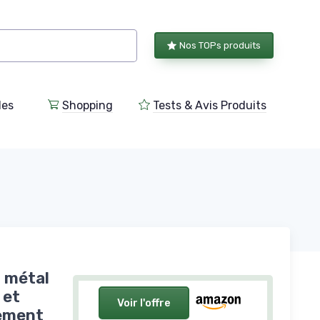
Nos TOPs produits
les
Shopping
Tests & Avis Produits
n métal
 et
Voir l'offre
gement