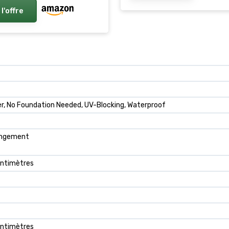
ent des Outils de
 l'offre
, Jouets Marron Naturel
er, No Foundation Needed, UV-Blocking, Waterproof
rangement
entimètres
entimètres