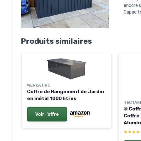
encore s
Capacité
Produits similaires
WERKA PRO
Coffre de Rangement de Jardin
en métal 1000 litres
TECTAK
® Coffr
Voir l'offre
Coffre
Alumin
x 79,5
★★★★
★★★★
Rabatt