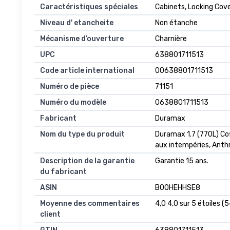
Caractéristiques spéciales
Cabinets, Locking Cov
Niveau d' etancheite
Non étanche
Mécanisme d’ouverture
Charnière
UPC
638801711513
Code article international
00638801711513
Numéro de pièce
71151
Numéro du modèle
0638801711513
Fabricant
Duramax
Nom du type du produit
Duramax 1.7 (770L) Cof
aux intempéries, Anth
Description de la garantie
Garantie 15 ans.
du fabricant
ASIN
B00HEHHSE8
Moyenne des commentaires
4,0 4,0 sur 5 étoiles (5
client