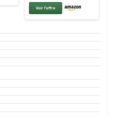
aux Intempéries, 130x74x110
Voir l'offre
cm, Taupe Chaud Flat Lid Warm
Taupe 850L