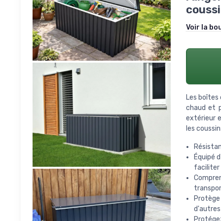
coussi
Voir la bo
Les boîtes
chaud et p
extérieur 
les coussin
Résistan
Équipé d
faciliter
Compren
transpor
Protège 
d'autres
Protégez