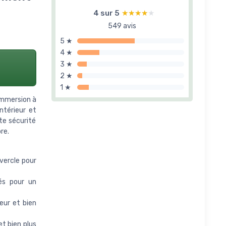
4 sur 5
★★★★★
★★★★★
549 avis
5 ★
4 ★
3 ★
2 ★
1 ★
immersion à
ntérieur et
te sécurité
re.
uvercle pour
és pour un
eur et bien
t bien plus