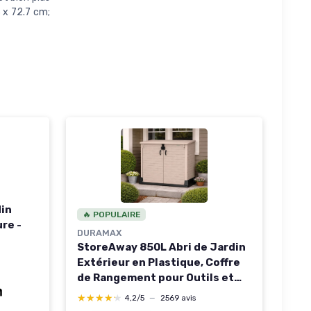
 x 72.7 cm;
din
🔥 POPULAIRE
re -
DURAMAX
StoreAway 850L Abri de Jardin
Extérieur en Plastique, Coffre
de Rangement pour Outils et
Barbecues, Cache-Poubelles
★★★★★
★★★★★
4,2/5
—
2569 avis
pour 2 Bacs Roulants, Résistant