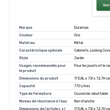
Rangem
Voir
Jardin
Marque
Duramax
Couleur
Gris
Matériau
Métal
Caractéristique spéciale
Cabinets, Locking Cov
Style
Jardin
Usages recommandés pour
Pour les jouets et le 
le produit
Dimensions du produit
173,8L x 73l x 72,7H c
Capacité
770 Litres
Type de fermeture
Couvercle rabattable
Niveau de résistance à l'eau
Non étanche
Dimensions de l'article L x l
173,8L x 73l x 72,7H c