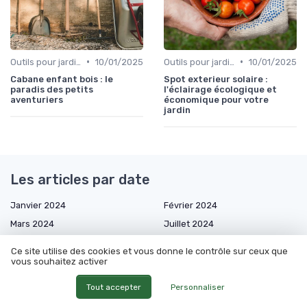
•
•
Outils pour jardinage urbain
10/01/2025
Outils pour jardinage écologique
10/01/2025
Cabane enfant bois : le
Spot exterieur solaire :
paradis des petits
l'éclairage écologique et
aventuriers
économique pour votre
jardin
Les articles par date
Janvier 2024
Février 2024
Mars 2024
Juillet 2024
Août 2024
Septembre 2024
Ce site utilise des cookies et vous donne le contrôle sur ceux que
Octobre 2024
Novembre 2024
vous souhaitez activer
Décembre 2024
Janvier 2025
Tout accepter
Personnaliser
Février 2025
Mars 2025