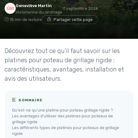
Geneviève Martin
11 septembre 2024
Historienne du jardinage
15 min de lecture
Partager cette page
Découvrez tout ce qu'il faut savoir sur les
platines pour poteau de grillage rigide :
caractéristiques, avantages, installation et
avis des utilisateurs.
SOMMAIRE
Qu'est-ce qu'une platine pour poteau grillage rigide ?
Les avantages d'utiliser des platines pour poteaux de
grillage rigide
Les différents types de platines pour poteaux de grillage
rigide