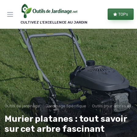
Panneau de gestion des cookies
TOPs
CULTIVEZ L'EXCELLENCE AU JARDIN
Outils de jardinage
Jardinage Spécifique
Outils pour arbres et a
Murier platanes : tout savoir
sur cet arbre fascinant