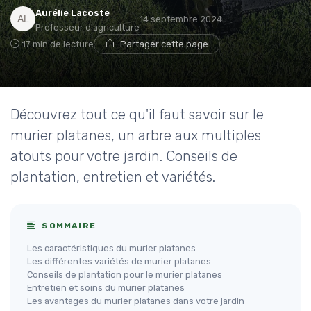
Aurélie Lacoste
14 septembre 2024
Professeur d'agriculture
17 min de lecture
Partager cette page
Découvrez tout ce qu'il faut savoir sur le
murier platanes, un arbre aux multiples
atouts pour votre jardin. Conseils de
plantation, entretien et variétés.
SOMMAIRE
Les caractéristiques du murier platanes
Les différentes variétés de murier platanes
Conseils de plantation pour le murier platanes
Entretien et soins du murier platanes
Les avantages du murier platanes dans votre jardin