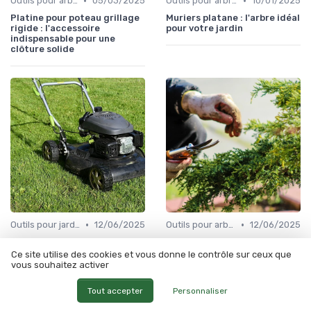
•
•
Outils pour arbres et arbustes
05/03/2025
Outils pour arbres et arbustes
10/01/2025
Platine pour poteau grillage
Muriers platane : l'arbre idéal
rigide : l'accessoire
pour votre jardin
indispensable pour une
clôture solide
•
•
Outils pour jardinage écologique
12/06/2025
Outils pour arbres et arbustes
12/06/2025
Copeau de bois pour paillage
Mûrier platane parasol :
: une solution naturelle pour
l'arbre parfait pour votre
Ce site utilise des cookies et vous donne le contrôle sur ceux que
votre jardin
jardin
vous souhaitez activer
Tout accepter
Personnaliser