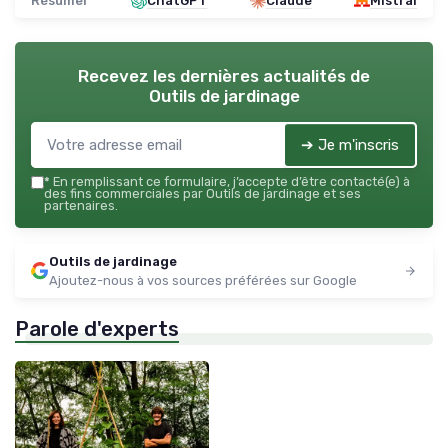
Résumer
ChatGPT
Claude
Mistral
Recevez les dernières actualités de
Outils de jardinage
➔ Je m'inscris
*
En remplissant ce formulaire, j’accepte d’être contacté(e) à
des fins commerciales par Outils de jardinage et ses
partenaires.
Outils de jardinage
Ajoutez-nous à vos sources préférées sur Google
Parole d'experts