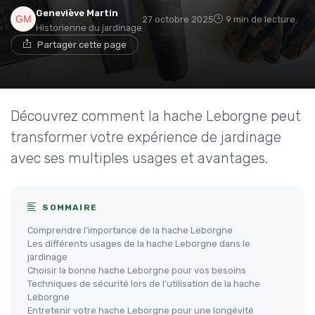
Geneviève Martin
27 octobre 2025
9 min de lecture
Historienne du jardinage
Partager cette page
Découvrez comment la hache Leborgne peut
transformer votre expérience de jardinage
avec ses multiples usages et avantages.
SOMMAIRE
Comprendre l'importance de la hache Leborgne
Les différents usages de la hache Leborgne dans le
jardinage
Choisir la bonne hache Leborgne pour vos besoins
Techniques de sécurité lors de l'utilisation de la hache
Leborgne
Entretenir votre hache Leborgne pour une longévité