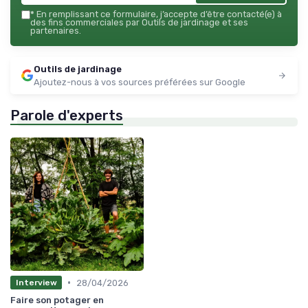
*
En remplissant ce formulaire, j’accepte d’être contacté(e) à
des fins commerciales par Outils de jardinage et ses
partenaires.
Outils de jardinage
Ajoutez-nous à vos sources préférées sur Google
Parole d'experts
•
28/04/2026
Interview
Faire son potager en