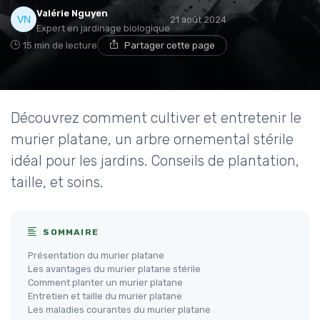
Valérie Nguyen
21 août 2024
Expert en jardinage biologique
15 min de lecture
Partager cette page
Découvrez comment cultiver et entretenir le
murier platane, un arbre ornemental stérile
idéal pour les jardins. Conseils de plantation,
taille, et soins.
SOMMAIRE
Présentation du murier platane
Les avantages du murier platane stérile
Comment planter un murier platane
Entretien et taille du murier platane
Les maladies courantes du murier platane