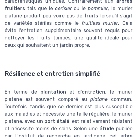
caractéristiques uniques. Contrairement aux
arbres
fruitiers
tels que le
cerisier
ou le
pommier
, le murier
platane produit peu voire pas de
fruits
lorsqu'il s'agit
de variétés stériles comme le
fruitless murier
. Cela
évite l'entretien supplémentaire souvent requis pour
nettoyer les fruits tombés, une qualité idéale pour
ceux qui souhaitent un jardin propre.
Résilience et entretien simplifié
En terme de
plantation
et d'
entretien
, le murier
platane est souvent comparé au
platane
commun.
Toutefois, tandis que ce dernier est plus susceptible
aux maladies et nécessite une taille régulière, le murier
platane, avec un
port étalé
, est relativement résistant
et nécessite moins de soins. Selon une
étude
publiée
par l'institut de recherche en jardinage, cet arbre